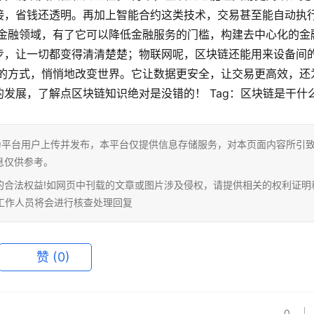
接，省钱还透明。再加上智能合约这类技术，交易甚至能自动执
在金融领域，有了它可以降低金融服务的门槛，构建去中心化的金
步，让一切都变得清清楚楚；物联网呢，区块链还能用来设备间
特的方式，悄悄地改变世界。它让数据更安全，让交易更高效，还
发展，了解点区块链知识绝对是没错的！ Tag：区块链是干什
为平台用户上传并发布，本平台仅提供信息存储服务，对本页面内容所引
息仅供参考。
的合法权益!如网页中刊载的文章或图片涉及侵权，请提供相关的权利证明
相关工作人员将会进行核查处理回复
赞
(0)
0