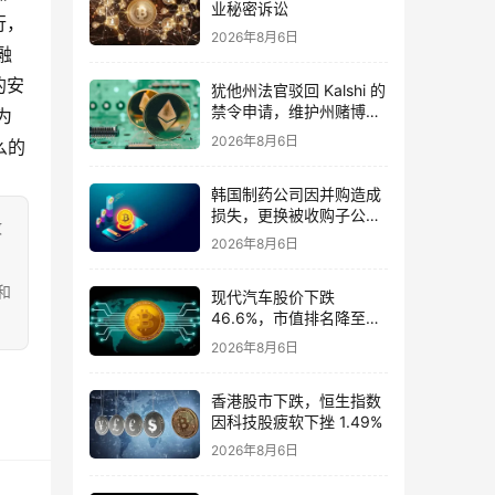
业秘密诉讼
行，
2026年8月6日
融
的安
犹他州法官驳回 Kalshi 的
禁令申请，维护州赌博法
为
规
2026年8月6日
么的
韩国制药公司因并购造成
损失，更换被收购子公司
致
的首席执行官
2026年8月6日
和
现代汽车股价下跌
46.6%，市值排名降至第
五位
2026年8月6日
香港股市下跌，恒生指数
因科技股疲软下挫 1.49%
2026年8月6日