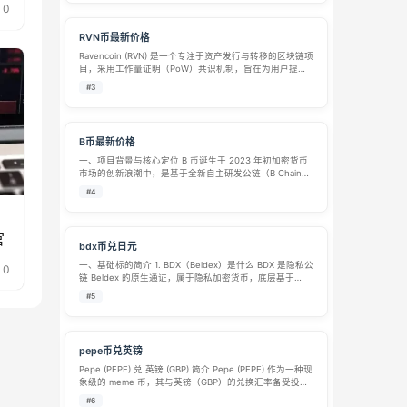
0
RVN币最新价格
Ravencoin (RVN) 是一个专注于资产发行与转移的区块链项
目，采用工作量证明（PoW）共识机制，旨在为用户提供
简单、安全的方式来创建和管理数字资产。Ravencoin 于
#3
2018年1月正式启动，其设计灵感来源于比特币，但优化了
代币…
B币最新价格
一、项目背景与核心定位​ B 币诞生于 2023 年初加密货币
市场的创新浪潮中，是基于全新自主研发公链（B Chain）
发行的应用型代币，核心定位为 **“构建多场景融合的去中
#4
心化生态体系，打破传统代币功能局限，实现‘技术创新 +
实用价值…
，
官
bdx币兑日元
一、基础标的简介 1. BDX（Beldex）是什么 BDX 是隐私公
0
链 Beldex 的原生通证，属于隐私加密货币，底层基于
CryptoNote 架构，融合环签名、隐形地址、RingCT 加密
#5
技术，可完全隐藏转账发送方、接收方与交易金额…
pepe币兑英镑
Pepe (PEPE) 兑 英镑 (GBP) 简介 Pepe (PEPE) 作为一种现
象级的 meme 币，其与英镑（GBP）的兑换汇率备受投资
者关注。以下是截至2026年4月9日的最新兑换信息。 1.
#6