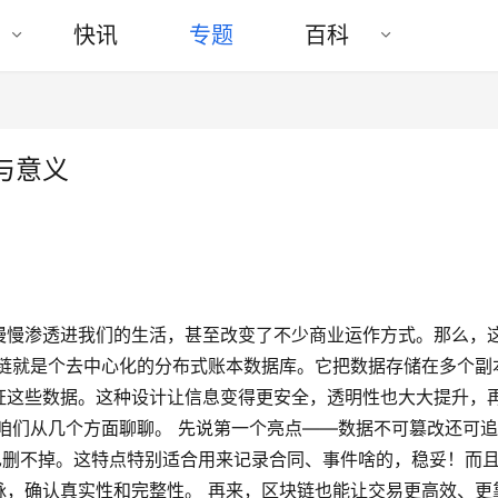
快讯
专题
百科
与意义
慢慢渗透进我们的生活，甚至改变了不少商业运作方式。那么，
块链就是个去中心化的分布式账本数据库。它把数据存储在多个副
证这些数据。这种设计让信息变得更安全，透明性也大大提升，
咱们从几个方面聊聊。 先说第一个亮点——数据不可篡改还可追
也删不掉。这特点特别适合用来记录合同、事件啥的，稳妥！而
脉，确认真实性和完整性。 再来，区块链也能让交易更高效、更