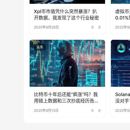
Xpl币市值凭什么突然暴涨？扒
虚拟币
开数据，我发现了这个行业秘密
0.0
被忽略
2025年9月26日
0
0
2025年9
头条
头条
比特币十年后还能“疯涨”吗？我
Sol
用链上数据和三次抄底经历告诉
没对手
你
了
2025年9月15日
0
0
2025年9