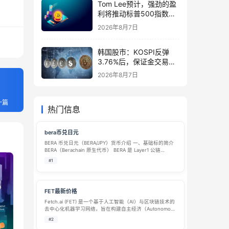
Tom Lee预计，强劲的盈
利将推动标普500指数在
8月前升至8,000点
2026年8月7日
韩国股市：KOSPI反弹
3.76%后，保证金交易激
增1万亿韩元
2026年8月7日
一篇
热门信息
bera币兑日元
BERA 币兑日元（BERA/JPY）货币介绍 一、基础标的简介
BERA（Berachain 原生代币） BERA 是 Layer1 公链
Berachain 的原生通证，公链采用流动性证明（PoL）共
#1
识，兼容 EVM 以太坊虚拟机。BE…
FET最新价格
Fetch.ai (FET) 是一个基于人工智能（AI）与区块链技术的
去中心化机器学习网络，旨在构建自主经济（Autonomous
Economic Agents, AEA）生态系统。FET 代币用于支付网
#2
络交易费用、激励AI代理协作，并参…