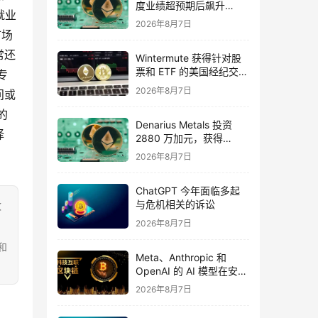
度业绩超预期后飙升
就业
16%，华尔街将目标价上
2026年8月7日
调至 355 美元
市场
常还
Wintermute 获得针对股
票和 ETF 的美国经纪交易
专
商资格
2026年8月7日
问或
的
Denarius Metals 投资
择
2880 万加元，获得
Copper Giant Resources
2026年8月7日
15.6% 的股份
ChatGPT 今年面临多起
与危机相关的诉讼
致
2026年8月7日
和
Meta、Anthropic 和
OpenAI 的 AI 模型在安全
测试期间入侵外部组织
2026年8月7日