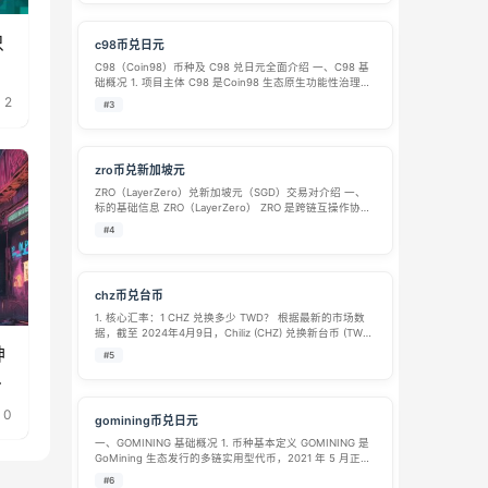
只
c98币兑日元
C98（Coin98）币种及 C98 兑日元全面介绍 一、C98 基
础概况 1. 项目主体 C98 是Coin98 生态原生功能性治理代
币，Coin98 诞生于 2020 年，是一站式全链路跨链 DeFi
2
#3
综合基础设施平台，核心产品线包含多…
zro币兑新加坡元
ZRO（LayerZero）兑新加坡元（SGD）交易对介绍 一、
标的基础信息 ZRO（LayerZero） ZRO 是跨链互操作协议
LayerZero 的原生代币，总供应量 10 亿枚，具备治理、质
#4
押、协议手续费相关用途。依托 Layer…
chz币兑台币
1. 核心汇率：1 CHZ 兑换多少 TWD？ 根据最新的市场数
据，截至 2024年4月9日，Chiliz (CHZ) 兑换新台币 (TWD)
的参考汇率为： 1 CHZ ≈ 4.80 TWD1 TWD ≈ 0.2082 CHZ
神
#5
这意味着，…
戏
0
gomining币兑日元
一、GOMINING 基础概况 1. 币种基本定义 GOMINING 是
GoMining 生态发行的多链实用型代币，2021 年 5 月正式
上线，依托以太坊、BNB 链、Solana 等多条公链部署智能
#6