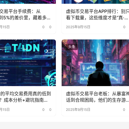
交易平台手续费：从
虚拟币交易平台APP排行：别
1%到5%的差价里，藏着多少
看下载量，这些维度才是“真·核
的省钱密码？
心指标”
月15日
0
0
2025年9月15日
0
头条
ana的平均交易费用真的低到
虚拟币交易平台老板：从暴富
？成本分析+避坑指南来
话到合规困局，他们的生存游
变了？
月15日
0
0
2025年9月15日
0