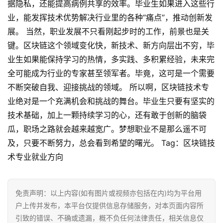
据隐私，还能提高病例共享的效率。毕业生如果进入这些行
业，能发挥技术优势解决行业里的各种“痛点”，推动创新发
展。 当然，职业发展不只看刚起步时的工作，前景也是关
键。区块链这个领域变化快，新技术、新方向层出不穷，毕
业生如果能保持学习的热情，多实践、多积累经验，未来完
全可能成为行业的专家甚至领军者。毕竟，这可是一个需要
不断突破自我、迎接挑战的领域。 所以啊，区块链技术专
业绝对是一个充满机会和挑战的舞台。毕业生只要有坚实的
技术基础，加上一颗持续学习的心，还有敢于创新的脑袋
瓜，职场之路就会越来越宽广。梦想职业不是那么遥不可
及，只要不断努力，总会看到希望的曙光。 Tag：区块链技
术专业就业方向
首
页
免责声明：以上内容(如有图片或视频亦包括在内)均为平台用
行
户上传并发布，本平台仅提供信息存储服务，对本页面内容所
情
引致的错误、不确或遗漏，概不负任何法律责任，相关信息仅