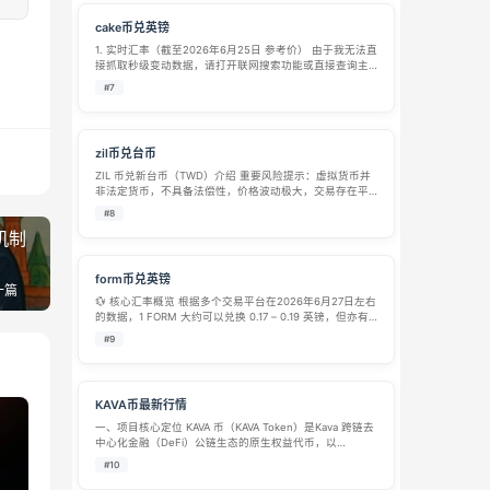
cake币兑英镑
1. 实时汇率（截至2026年6月25日 参考价） 由于我无法直
接抓取秒级变动数据，请打开联网搜索功能或直接查询主
流交易平台（如Binance、CoinGecko）获取最新
#7
CAKE/GBP价格。通常逻辑：CAKE/GBP = CAKE/US…
zil币兑台币
ZIL 币兑新台币（TWD）介绍 重要风险提示：虚拟货币并
非法定货币，不具备法偿性，价格波动极大，交易存在平
台跑路、诈骗、资金冻结等多重风险；中国大陆严禁任何
#8
虚拟货币交易炒作，本文仅作信息科普，不构成任何投资
机制
建议。 一、标的基础介绍 ZIL…
form币兑英镑
一篇
💱 核心汇率概览 根据多个交易平台在2026年6月27日左右
的数据，1 FORM 大约可以兑换 0.17 – 0.19 英镑，但亦有
平台显示价格远高于此区间。具体情况如下： Bitget 平
#9
台：显示 1 FORM = 0.171…
KAVA币最新行情
一、项目核心定位​ KAVA 币（KAVA Token）是Kava 跨链去
中心化金融（DeFi）公链生态的原生权益代币，以
“Cosmos-EVM 双生态融合 + 全品类金融服务” 为核心方
#10
向，致力于构建 “连接主流公链资产、一站式 DeF…