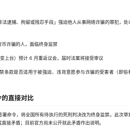
非法逮捕、拘留或残忍手段」强迫他人从事网络诈骗的罪犯，处
货币诈骗的人，面临终身监禁
政变上台）预计 6 月重返议会，届时法案将接受审议
禁条款是否适用于被强迫、违背意愿参与诈骗的受害者（即俗
令的直接对比
签署命令，将全国所有待执行的死刑判决改为终身监禁。此次草
成直接矛盾；目前官方尚未公开就此矛盾作出说明。