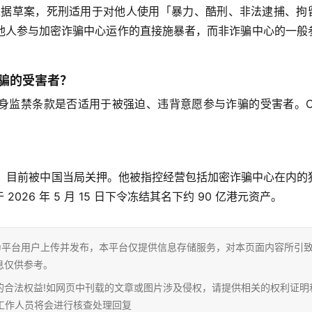
根据草案，死刑适用于对他人使用「暴力、酷刑、非法逮捕、拘
他人参与加密诈骗中心运作的直接施暴者，而非诈骗中心的一般
骗的受害者？
身监禁条款是否适用于被强迫、违背意愿参与诈骗的受害者。CN
。
至中国，目前被中国当局关押。他被指控经营包括加密诈骗中心在内的
26 年 5 月 15 日下令冻结其名下约 90 亿港元资产。
为平台用户上传并发布，本平台仅提供信息存储服务，对本页面内容所引
息仅供参考。
的合法权益!如网页中刊载的文章或图片涉及侵权，请提供相关的权利证明
相关工作人员将会进行核查处理回复