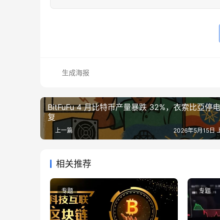
生成海报
BitFuFu 4 月比特币产量暴跌 32%，衣索比亞停
复
上一篇
2026年5月15日 
相关推荐
专题
专题