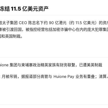
结 11.5 亿美元资产
冻结太子集团 CEO 陈志名下约 90 亿港元（约 11.5 亿美元）的
从柬埔寨被引渡回国，被指控经营包括加密诈骗中心在内的庞大犯罪集
美国和英国制裁。
ione 集团与柬埔寨政治精英家族有财务联繫，已遭美英制裁
 月被吊销，据报道部分高管与 Huione Pay 业务有重叠；清算