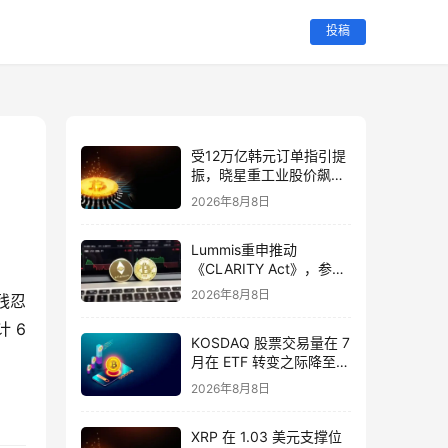
投稿
受12万亿韩元订单指引提
振，晓星重工业股价飙升
49.5%
2026年8月8日
Lummis重申推动
《CLARITY Act》，参议
院投票推迟至9月
2026年8月8日
残忍
6 
KOSDAQ 股票交易量在 7
月在 ETF 转变之际降至
11 个月低点
2026年8月8日
XRP 在 1.03 美元支撑位