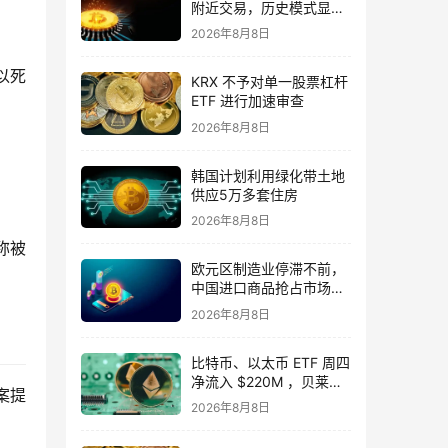
附近交易，历史模式显示
其具备反弹潜力
2026年8月8日
以死
KRX 不予对单一股票杠杆
ETF 进行加速审查
2026年8月8日
韩国计划利用绿化带土地
供应5万多套住房
2026年8月8日
称被
欧元区制造业停滞不前，
中国进口商品抢占市场份
额
2026年8月8日
比特币、以太币 ETF 周四
净流入 $220M ，贝莱德
案提
领跑。
2026年8月8日