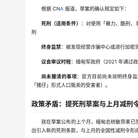
根据 CN
A
 报道，草案的确认规定如下：
死刑（适用条件）
：对使用「暴力、酷刑、
刑
终身监禁
：被发现经营诈骗中心或进行加密
议会审议时程
：缅甸军政府（2021 年通过
尚未釐清的事项
：官方目前尚未说明终身监
「猪仔」形式人口贩卖的受害者）。
政策矛盾：提死刑草案与上月减刑
就在草案公布的上个月，缅甸总统敏昂莱已
出引入新的死刑条款，与上月的全国性减刑令形