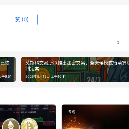
赞
(0)
0
电已恢
莫斯科交易所拟推出加密交易，全天候模式待清算
制定案
上午9:51
2026年5月15日 上午10:11
下
专题