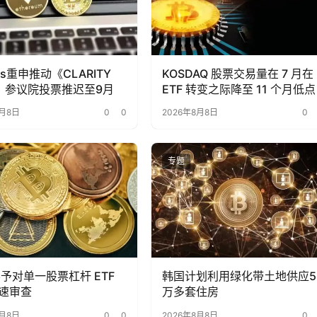
is重申推动《CLARITY
KOSDAQ 股票交易量在 7 月在
》，参议院投票推迟至9月
ETF 转变之际降至 11 个月低点
8月8日
0
0
2026年8月8日
0
专题
不予对单一股票杠杆 ETF
韩国计划利用绿化带土地供应5
速审查
万多套住房
8月8日
0
0
2026年8月8日
0