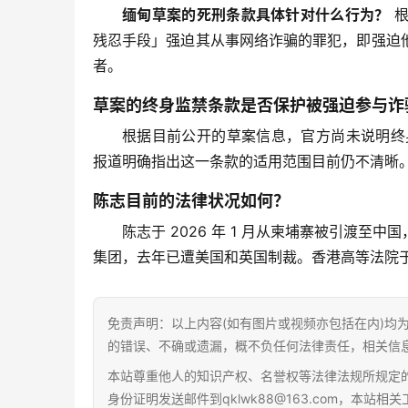
缅甸草案的死刑条款具体针对什么行为？
 
残忍手段」强迫其从事网络诈骗的罪犯，即强迫
者。
草案的终身监禁条款是否保护被强迫参与诈
根据目前公开的草案信息，官方尚未说明终
报道明确指出这一条款的适用范围目前仍不清晰
陈志目前的法律状况如何？
陈志于 2026 年 1 月从柬埔寨被引渡
集团，去年已遭美国和英国制裁。香港高等法院于 20
免责声明：以上内容(如有图片或视频亦包括在内)均
的错误、不确或遗漏，概不负任何法律责任，相关信
本站尊重他人的知识产权、名誉权等法律法规所规定
身份证明发送邮件到qklwk88@163.com，本站