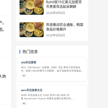
Bybit就15亿美元加密货
币黑客攻击起诉朝鲜
2026年8月8日
资产。
热浪推动农业通胀，韩国
食品价格飙升
团。
2026年8月8日
热门信息
wld币兑英镑
WLD（Worldcoin）兑英镑（GBP）的汇率处于实时变动
中，目前1 WLD约等于0.19英镑。 由于加密货币市场波动
剧烈，具体汇率请务必以交易平台的实时数据为准。 💷 当
人昨
#1
前汇率概览 (2026年数据) 以下是根据近期市场数据整理的
WL…
aero币兑加拿大元
AERO 币兑加拿大元 (CAD) 货币介绍 AERO 币
是 Aerodrome Finance 的原生治理与实用代币。
Aerodrome Finance 是建立在 Base 网络（由 Coinbase
#2
推出的以太坊 Layer-2 扩容方…