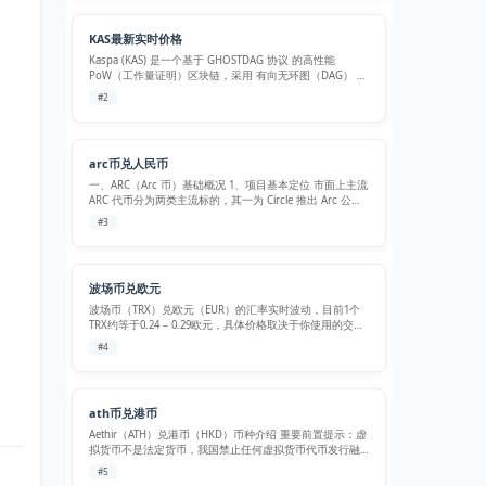
KAS最新实时价格
Kaspa (KAS) 是一个基于 GHOSTDAG 协议 的高性能
PoW（工作量证明）区块链，采用 有向无环图（DAG） 结
构，实现 高吞吐量、低延迟 的交易处理能力。Kaspa 是首
#2
个成功实现 区块并行处理（BlockDAG） 的加密…
arc币兑人民币
一、ARC（Arc 币）基础概况 1、项目基本定位 市面上主流
ARC 代币分为两类主流标的，其一为 Circle 推出 Arc 公链
原生代币 $ARC，其二是以太坊 ERC-20 版本 Arc 项目代
#3
币： Circle 官方 Arc 公链…
波场币兑欧元
波场币（TRX）兑欧元（EUR）的汇率实时波动，目前1个
TRX约等于0.24 – 0.29欧元，具体价格取决于你使用的交易
平台和市场时间。 如果你需要更准确的兑换数额，可以使
#4
用各大交易平台提供的实时转换计算器，只需输入金额就
能快…
ath币兑港币
Aethir（ATH）兑港币（HKD）币种介绍 重要前置提示：虚
拟货币不是法定货币，我国禁止任何虚拟货币代币发行融
资与交易炒作行为，下文仅作币种资料科普，不构成任何
#5
投资、交易建议。 一、基础币种信息 ATH（Aethir） 项目