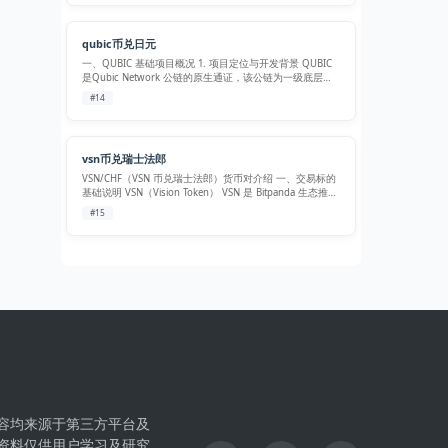
年…
qubic币兑日元
一、QUBIC 基础项目概况 1. 项目定位与开发背景 QUBIC
是Qubic Network 公链的原生通证，该公链为一级底层公
链，由 IOTA、NXT 联合创始人 Sergey Ivancheglo 打造，
#14
主打uPoW 有用工作量证明…
vsn币兑瑞士法郎
VSN/CHF（VSN 币兑瑞士法郎）货币对介绍 一、交易标的
基础说明 VSN（Vision Token） VSN 是 Bitpanda 生态推出
的 Web3 原生加密通证，由原有 BEST、PAN 代币合并发
#15
行，基于以太坊 ERC-20 …
容均来源于第三方平台及
资料仅供用户学习及研究