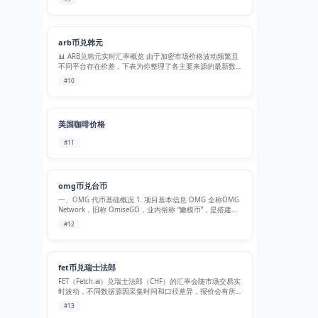
(GT) 发行方 Gate.io 交易所及 Gat…
arb币兑韩元
📊 ARB兑韩元实时汇率概览 由于加密市场价格波动频繁且
不同平台存在价差，下表为你整理了各主要来源的最新数
据。韩国本土主要交易所（如Upbit）的汇率，通常是当地
#10
市场最重要的参考指标。 数据来源 / 交易所 1 ARB ≈ ? 韩
元 (KR…
美国咖啡价格
#11
omg币兑台币
一、OMG 代币基础概况 1. 项目基本信息 OMG 全称OMG
Network，旧称 OmiseGO，业内俗称 “嫩模币”，是搭建在
以太坊公链之上的 Layer2 扩容解决方案，依托 Plasma 侧
#12
链技术优化以太坊转账，主打高速、低成本…
fet币兑瑞士法郎
FET（Fetch.ai）兑瑞士法郎（CHF）的汇率会随市场交易实
时波动，不同数据源因采集时间和口径差异，报价会有所
不同。以下整理了近期多个平台的数据，供你参考。 1. 核
#13
心汇率概览 以下是最新的 FET 兑 CHF 汇率（截至 2026