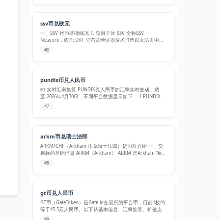
定位 Aet…
ssv币兑欧元
一、SSV 代币基础概况 1. 项目主体 SSV 全称SSV
Network，依托 DVT 分布式验证器技术打造以太坊去中心
化质押基础设施，核心技术为私钥分片验证（Secret
#6
Shared Validator），把以太坊验证节点私钥拆分分…
pundix币兑人民币
💴 实时汇率换算 PUNDIX兑人民币的汇率实时变动，截
至 2026年4月30日，不同平台数据显示如下： 1 PUNDIX ≈
1.02 – 1.05 元：综合数个加密货币数据平台，目前PUNDIX
#7
兑人民币的汇率约在1.02至1…
arkm币兑瑞士法郎
ARKM/CHF（Arkham 币兑瑞士法郎）货币对介绍 一、交
易标的基础信息 ARKM（Arkham） ARKM 是Arkham 项目
原生 ERC-20 加密代币，部署于以太坊网络。Arkham 主打
#8
区块链链上数据分析服务，搭建链上情报交…
gt币兑人民币
GT币（GateToken）是Gate.io交易所的平台币，目前1枚约
等于45.5元人民币。以下从基本信息、汇率换算、价值支撑
和获取方式四个维度介绍： 项目 说明 全称 GateToken
#9