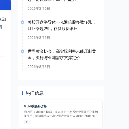
2026年8月6日
激励
美股开盘半导体与光通信股多数转涨，
持
LITE涨超2%，存储股仍承压
2026年8月6日
世界黄金协会：高实际利率未能压制黄
金，央行与亚洲需求支撑定价
2026年8月6日
热门信息
MLN币最新价格
MLN币（Moloch DAO）是以太坊生态系统中重要的DeFi治
理代币，最初作为去中心化资产管理协议Melon Protocol
的原生代币。经过多年发展，MLN已演变为一个支持复杂
#1
金融策略和资产管理的高度专业化区块链生态系统。 核心
特性 …