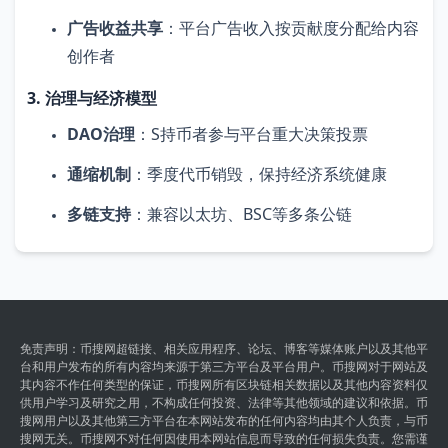
广告收益共享
：平台广告收入按贡献度分配给内容
创作者
3. 治理与经济模型
DAO治理
：S持币者参与平台重大决策投票
通缩机制
：季度代币销毁，保持经济系统健康
多链支持
：兼容以太坊、BSC等多条公链
免责声明：币搜网超链接、相关应用程序、论坛、博客等媒体账户以及其他平
台和用户发布的所有内容均来源于第三方平台及平台用户。币搜网对于网站及
其内容不作任何类型的保证，币搜网所有区块链相关数据以及其他内容资料仅
供用户学习及研究之用，不构成任何投资、法律等其他领域的建议和依据。币
搜网用户以及其他第三方平台在本网站发布的任何内容均由其个人负责，与币
搜网无关。币搜网不对任何因使用本网站信息而导致的任何损失负责。您需谨