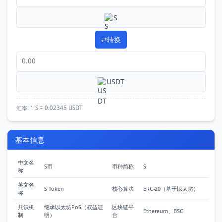
S
⇄
转换
USDT
汇率:
1 S = 0.02345 USDT
基本信息
首
中文名
S币
币种简称
S
称
页
英文名
S Token
核心算法
ERC-20（基于以太坊）
称
行
共识机
继承以太坊PoS（权益证
区块链平
Ethereum、BSC
情
制
明）
台