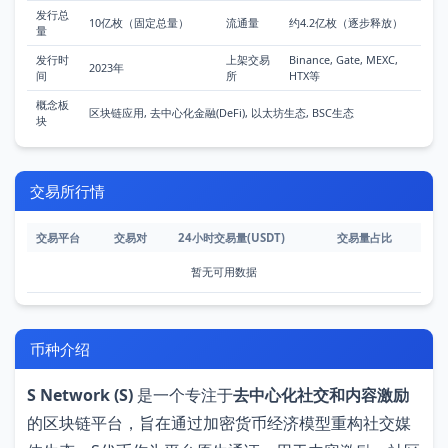
发行总
10亿枚（固定总量）
流通量
约4.2亿枚（逐步释放）
量
快
发行时
上架交易
Binance, Gate, MEXC,
讯
2023年
间
所
HTX等
概念板
区块链应用, 去中心化金融(DeFi), 以太坊生态, BSC生态
专
块
题
交易所行情
百
科
交易平台
交易对
24小时交易量(USDT)
交易量占比
暂无可用数据
币种介绍
S Network (S)
是一个专注于
去中心化社交和内容激励
的区块链平台，旨在通过加密货币经济模型重构社交媒