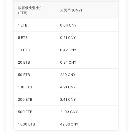
埃塞俄比亚比尔
人民币 (CNY)
(ETB)
1 ETB
0.04 CNY
5 ETB
0.21 CNY
10 ETB
0.42 CNY
20 ETB
0.84 CNY
50 ETB
2.10 CNY
100 ETB
4.21 CNY
200 ETB
8.41 CNY
500 ETB
21.03 CNY
1,000 ETB
42.06 CNY