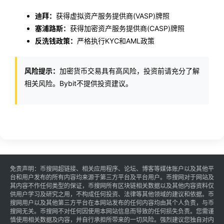
迪拜：
获得虚拟资产服务提供商(VASP)牌照
塞浦路斯：
获得加密资产服务提供商(CASP)牌照
反洗钱政策：
严格执行KYC和AML政策
风险提示：
加密货币交易具有高风险，投资前请充分了解
相关风险。Bybit不提供投资建议。
免责声明：币搜网超链接、相关应用程序、论坛、博客等媒体账户以及其他平
台和用户发布的所有内容均来源于第三方平台及平台用户。币搜网对于网站及
其内容不作任何类型的保证，币搜网所有区块链相关数据以及其他内容资料仅
供用户学习及研究之用，不构成任何投资、法律等其他领域的建议和依据。币
搜网用户以及其他第三方平台在本网站发布的任何内容均由其个人负责，与币
搜网无关。币搜网不对任何因使用本网站信息而导致的任何损失负责。您需谨
慎使用相关数据及内容，并自行承担所带来的一切风险。强烈建议您独自对内