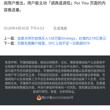
阅用户推出，用户能主动「调高或调低」For You 页面的内
讯
容推送量。
专
题
2026年4月30日 下午4:52
生成海报
百
上一篇：
加拿大阿尔伯塔买入138万股Strategy，价值约2.19亿美元
科
下一篇：
巨鲸先跑散户接盘，SPC上线不足一日跌超90%
免责声明：币搜网超链接、相关应用程序、论坛、博客等媒体账户以及其他平
台和用户发布的所有内容均来源于第三方平台及平台用户。币搜网对于网站及
其内容不作任何类型的保证，币搜网所有区块链相关数据以及其他内容资料仅
供用户学习及研究之用，不构成任何投资、法律等其他领域的建议和依据。币
搜网用户以及其他第三方平台在本网站发布的任何内容均由其个人负责，与币
搜网无关。币搜网不对任何因使用本网站信息而导致的任何损失负责。您需谨
慎使用相关数据及内容，并自行承担所带来的一切风险。强烈建议您独自对内
容进行研究、审查、分析和验证。
赣ICP备2021009090号