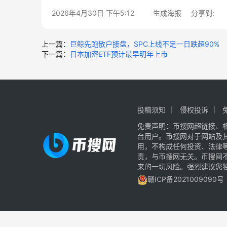
2026年4月30日 下午5:12
生成海报
分享到:
上一篇：
巨鲸先跑散户接盘，SPC上线不足一日跌超90%
下一篇：
日本加密ETF预计最早明年上市
投稿须知
侵权投诉
免责声明：币搜网超链接、
台用户。币搜网对于网站及
用，不构成任何投资、法律
责，与币搜网无关。币搜网
来的一切风险。强烈建议您
赣ICP备2021009090号