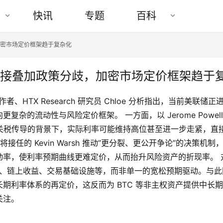
快讯
专题
百科
，加密市场定价框架趋于复杂化
储权力交接叠加政策分歧，加密市场定价框架趋于
 专栏作者、HTX Research 研究员 Chloe 分析指出，当前美
杂的流动性与风险定价框架。 一方面，以 Jerome Powe
关税传导的背景下，实际利率可能维持高位甚至进一步走紧，直接压
即将接任的 Kevin Warsh 推动”更分裂、更公开争论”的决
动率，使利率预期曲线更难定价，从而抬升风险资产的折现率。 
A、链上收益、交易基础设施等，而非单一的宽松预期驱动。与
期利率体系的再定价，这反而为 BTC 等非主权资产提供中长
关注。