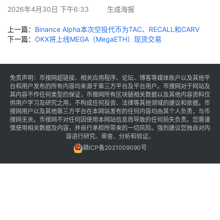
讯
2026年4月30日 下午6:33
生成海报
上一篇：
Binance Alpha本次空投代币为TAC、RECALL和CARV
专
下一篇：
OKX将上线MEGA（MegaETH）现货交易
题
百
免责声明：币搜网超链接、相关应用程序、论坛、博客等媒体账户以及其他平
科
台和用户发布的所有内容均来源于第三方平台及平台用户。币搜网对于网站及
其内容不作任何类型的保证，币搜网所有区块链相关数据以及其他内容资料仅
供用户学习及研究之用，不构成任何投资、法律等其他领域的建议和依据。币
搜网用户以及其他第三方平台在本网站发布的任何内容均由其个人负责，与币
搜网无关。币搜网不对任何因使用本网站信息而导致的任何损失负责。您需谨
慎使用相关数据及内容，并自行承担所带来的一切风险。强烈建议您独自对内
容进行研究、审查、分析和验证。
赣ICP备2021009090号