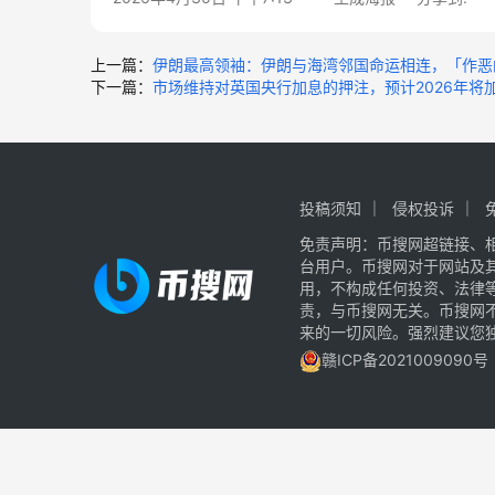
上一篇：
伊朗最高领袖：伊朗与海湾邻国命运相连，「作恶
下一篇：
市场维持对英国央行加息的押注，预计2026年将加
投稿须知
侵权投诉
免责声明：币搜网超链接、
台用户。币搜网对于网站及
用，不构成任何投资、法律
责，与币搜网无关。币搜网
来的一切风险。强烈建议您
赣ICP备2021009090号