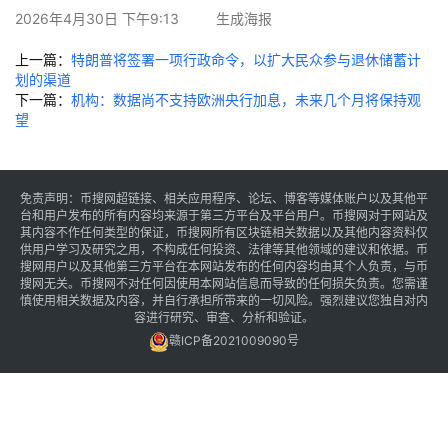
讯
2026年4月30日 下午9:13
生成海报
上一篇：
特朗普将签署一项行政命令，以扩大民众参与退休储蓄计
专
划的渠道
题
下一篇：
机构：数据尚不支持欧洲央行加息，未来几个月将保持观
望
百
科
免责声明：币搜网超链接、相关应用程序、论坛、博客等媒体账户以及其他平
台和用户发布的所有内容均来源于第三方平台及平台用户。币搜网对于网站及
其内容不作任何类型的保证，币搜网所有区块链相关数据以及其他内容资料仅
供用户学习及研究之用，不构成任何投资、法律等其他领域的建议和依据。币
搜网用户以及其他第三方平台在本网站发布的任何内容均由其个人负责，与币
搜网无关。币搜网不对任何因使用本网站信息而导致的任何损失负责。您需谨
慎使用相关数据及内容，并自行承担所带来的一切风险。强烈建议您独自对内
容进行研究、审查、分析和验证。
赣ICP备2021009090号