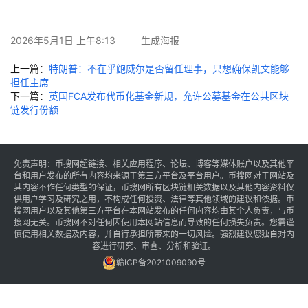
讯
2026年5月1日 上午8:13
生成海报
专
题
上一篇：
特朗普：不在乎鲍威尔是否留任理事，只想确保凯文能够
担任主席
下一篇：
英国FCA发布代币化基金新规，允许公募基金在公共区块
百
链发行份额
科
免责声明：币搜网超链接、相关应用程序、论坛、博客等媒体账户以及其他平
台和用户发布的所有内容均来源于第三方平台及平台用户。币搜网对于网站及
其内容不作任何类型的保证，币搜网所有区块链相关数据以及其他内容资料仅
供用户学习及研究之用，不构成任何投资、法律等其他领域的建议和依据。币
搜网用户以及其他第三方平台在本网站发布的任何内容均由其个人负责，与币
搜网无关。币搜网不对任何因使用本网站信息而导致的任何损失负责。您需谨
慎使用相关数据及内容，并自行承担所带来的一切风险。强烈建议您独自对内
容进行研究、审查、分析和验证。
赣ICP备2021009090号