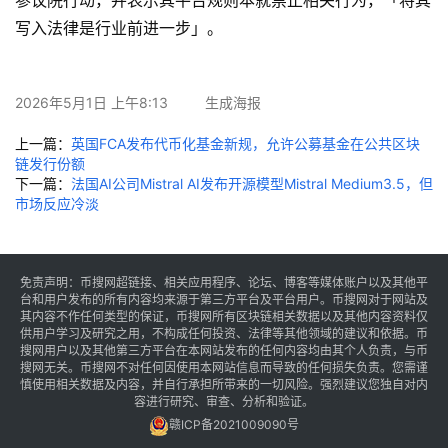
参议院行动，并表示其平台规则本就禁止相关行为，「将其
讯
写入法律是行业前进一步」。
专
题
2026年5月1日 上午8:13
生成海报
上一篇：
英国FCA发布代币化基金新规，允许公募基金在公共区块
百
链发行份额
科
下一篇：
法国AI公司Mistral AI发布开源模型Mistral Medium3.5，但
市场反应冷淡
免责声明：币搜网超链接、相关应用程序、论坛、博客等媒体账户以及其他平
台和用户发布的所有内容均来源于第三方平台及平台用户。币搜网对于网站及
其内容不作任何类型的保证，币搜网所有区块链相关数据以及其他内容资料仅
供用户学习及研究之用，不构成任何投资、法律等其他领域的建议和依据。币
搜网用户以及其他第三方平台在本网站发布的任何内容均由其个人负责，与币
搜网无关。币搜网不对任何因使用本网站信息而导致的任何损失负责。您需谨
慎使用相关数据及内容，并自行承担所带来的一切风险。强烈建议您独自对内
容进行研究、审查、分析和验证。
赣ICP备2021009090号