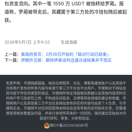
包资金流向。其中一笔 1550 万 USDT 被指转给罗蔺。报
讯
道称，罗蔺被带走后，其藏匿于第三方处的冷钱包随后被起
获。
专
题
2026年5月1日 上午9:32
生成海报
百
科
上一篇：
美政府官员：2月28日开始的「敌对行动已结束」
下一篇：
伊朗外交部：期待伊美谈判迅速达成结果并不现实
免责声明：币搜网超链接、相关应用程序、论坛、博客等媒体账户以及其他平
台和用户发布的所有内容均来源于第三方平台及平台用户。币搜网对于网站及
其内容不作任何类型的保证，币搜网所有区块链相关数据以及其他内容资料仅
供用户学习及研究之用，不构成任何投资、法律等其他领域的建议和依据。币
搜网用户以及其他第三方平台在本网站发布的任何内容均由其个人负责，与币
搜网无关。币搜网不对任何因使用本网站信息而导致的任何损失负责。您需谨
慎使用相关数据及内容，并自行承担所带来的一切风险。强烈建议您独自对内
容进行研究、审查、分析和验证。
赣ICP备2021009090号