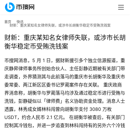
首页
快讯
财新：重庆某知名女律师失联，或涉市长胡衡华稳定币受贿洗钱案
财新：重庆某知名女律师失联，或涉市长胡
衡华稳定币受贿洗钱案
币搜网消息，5 月 1 日，据财新援引多个独立信源报道，重
庆静昇律师事务所创始合伙人、主任彭静近期被有关部门带
走调查，外界猜测其与此前落马的重庆市长胡衡华及重庆市
首
委常委、两江新区区委书记罗蔺案件存在关联。 重庆政商
页
界消息称，胡衡华与罗蔺落马均涉及通过稳定币进行受贿与
洗钱，彭静疑似以「律师费」名义协助资金处理。消息人士
行
透露，林秀成女婿林科闯曾向胡衡华支付 3080 万枚 
情
USDT，约合人民币 2.1 亿元。 在胡衡华被查后，有关部门
控制其冷钱包，并进一步追查到林科闯持有的另外六个冷钱
快