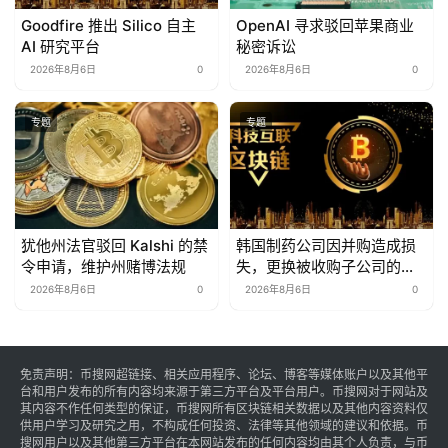
Goodfire 推出 Silico 自主
OpenAI 寻求驳回苹果商业
AI 研究平台
秘密诉讼
2026年8月6日
0
2026年8月6日
0
专题
专题
犹他州法官驳回 Kalshi 的禁
韩国制药公司因并购造成损
令申请，维护州赌博法规
失，更换被收购子公司的首
席执行官
2026年8月6日
0
2026年8月6日
0
免责声明：币搜网超链接、相关应用程序、论坛、博客等媒体账户以及其他平
台和用户发布的所有内容均来源于第三方平台及平台用户。币搜网对于网站及
其内容不作任何类型的保证，币搜网所有区块链相关数据以及其他内容资料仅
供用户学习及研究之用，不构成任何投资、法律等其他领域的建议和依据。币
搜网用户以及其他第三方平台在本网站发布的任何内容均由其个人负责，与币