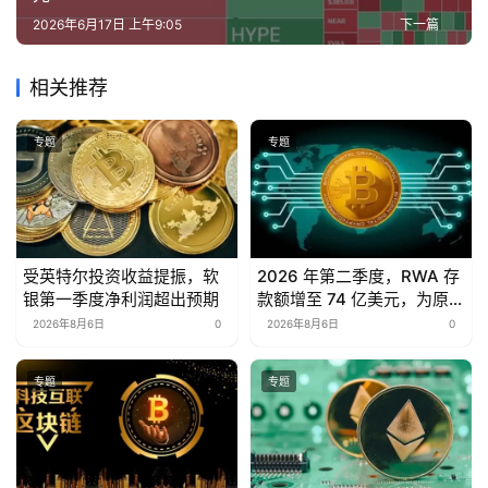
2026年6月17日 上午9:05
下一篇
相关推荐
专题
专题
受英特尔投资收益提振，软
2026 年第二季度，RWA 存
银第一季度净利润超出预期
款额增至 74 亿美元，为原来
的三倍，而去中心化金融
2026年8月6日
0
2026年8月6日
0
（DeFi）下降了 15%。
专题
专题