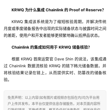
KRWQ 为什么集成 Chainlink 的 Proof of Reserve？
KRWQ 集成该系统是为了缩短核验周期，并解决传统
首
月度或季度储备报告中出现的实际储备状态与披露时间之间
页
的差距，使用户和开发者能够更频繁地确认抵押品状态。
行
Chainlink 的集成如何用于 KRWQ 储备核验？
情
根据 KRWQ 首席运营官 Dave Shin 的说法，该集成通
快
过 Chainlink 数据流核验 KRWQ 的链下韩元储备数据，并
讯
将核验结果记录在链上，从而提供实时、防篡改的储备核
验。
专
题
免责声明：以上内容(如有图片或视频亦包括在内)均为平台用
百
户上传并发布，本平台仅提供信息存储服务，对本页面内容所
科
引致的错误、不确或遗漏，概不负任何法律责任，相关信息仅