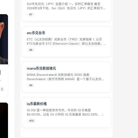
SUI币兑日元（JPY）全面介绍 一、实时汇率概览 截至
2026年3月下旬，Sui（SUI）兑日元（JPY）的汇率如下：
SUI数量 日元价值 (JPY) 1 SUI ≈ ¥149 – ¥153 5 SUI ≈ ¥745
#7
&#8…
etc币兑台币
ETC（以太坊经典）兑新台币（TWD）兑换指南 1. 认识
ETC与新台币 ETC (Ethereum Classic)：即以太坊经典，
是一种去中心化的加密货币。它是由于以太坊社区理念分
#8
歧后，坚持“代码即法律”原链的加密资产。 TWD (Ne…
mana币兑新加坡元
月
MANA (Decentraland) 兑新加坡元 (SGD) 指南
何
Decentraland（其代币简称 MANA）是一个基于以太坊区
块链的虚拟现实平台。在该平台中，用户可以购买、开发
#9
并交易虚拟土地、艺术品等数字资产。MANA 是 Dec…
0
iq币最新价格
IQ (IQ) 是一种加密货币代币。今天的 IQ 价格是
$0.00135，过去 24 小时的 IQ 交易量是 $833.29万。 今
天的 IQ开盘价为 0.00112，目前其价格较开盘价下跌了
#10
20.33%。IQ价格止跌回升到 $0.00…