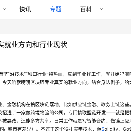
快讯
专题
百科
实就业方向和行业现状
“前沿技术”“风口行业”特热血，真到毕业找工作，就开始犯嘀
？今天咱就唠唠区块链专业真实的就业方向，结合身边例子，给
业、金融机构在搞区块链落地，比如供应链金融、政务上链这些
校招进了一家做跨境物流的公司，专门搞联盟链开发——就是把
不被篡改，还能多方共享。日常工作就是写智能合约、做链上应
然不同城市有差异）。不过干这个得扎实学技术，像
S
olidity、G