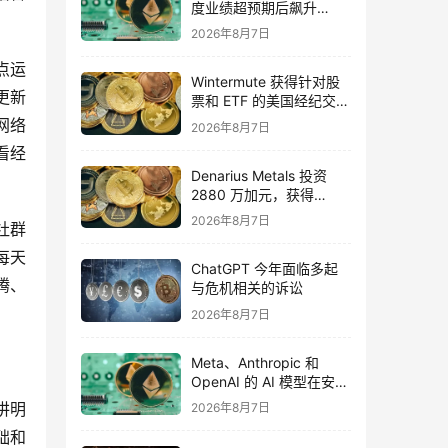
度业绩超预期后飙升
16%，华尔街将目标价上
2026年8月7日
调至 355 美元
点运
Wintermute 获得针对股
更新
票和 ETF 的美国经纪交易
商资格
网络
2026年8月7日
看经
Denarius Metals 投资
2880 万加元，获得
Copper Giant Resources
2026年8月7日
社群
15.6% 的股份
每天
ChatGPT 今年面临多起
腾、
与危机相关的诉讼
2026年8月7日
Meta、Anthropic 和
OpenAI 的 AI 模型在安全
测试期间入侵外部组织
讲明
2026年8月7日
础和