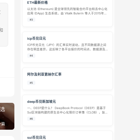
ETH最新价格
以太坊 (Ethereum) 是全球领先的智能合约平台和去中心化
致
应用 (DApp) 生态系统，由 Vitalik Buterin 等人于2015年创
建。作为比特币之后最重要的区块链创新，以太坊引入了
#3
图灵完备的智能合约功能，使开发者能够构建各…
和
icp币兑日元
ICP币兑日元（JPY）的汇率实时波动，且不同数据源之间
存在明显差异，这反映了各平台报价的时间点、数据源及
手续费结构的区别。截至2026年4月，1个ICP的价值大约
#4
在400至660日元之间。 为了帮助你更清晰地了解具体情
况，以下是基于多个平…
阿尔及利亚第纳尔汇率
#5
deep币兑新加坡元
我选
一、DEEP是什么？ DeepBook Protocol（DEEP）是基于
Sui区块链构建的原生去中心化限价订单簿（CLOB），旨
在为数字资产提供深度、机构级的流动性。你可以把它理
#6
解为Sui生态系统中“批发流动性”的核心场所，为生态内的
一篇
现货…
sui币兑日元