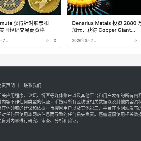
ermute 获得针对股票和
Denarius Metals 投资 2880 
 的美国经纪交易商资格
加元，获得 Copper Giant
Resources 15.6% 的股份
8月7日
0
0
2026年8月7日
0
免责声明
联系我们
相关应用程序、论坛、博客等媒体账户以及其他平台和用户发布的所有内
其内容不作任何类型的保证，币搜网所有区块链相关数据以及其他内容资
等其他领域的建议和依据。币搜网用户以及其他第三方平台在本网站发布
不对任何因使用本网站信息而导致的任何损失负责。您需谨慎使用相关数
独自对内容进行研究、审查、分析和验证。