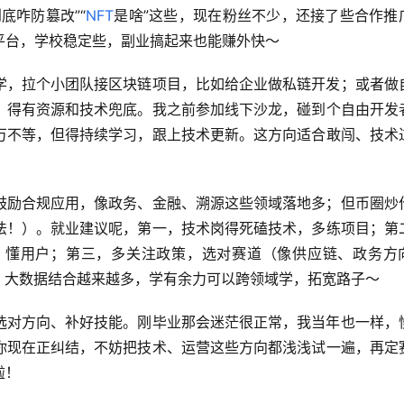
底咋防篡改”“
NFT
是啥”这些，现在粉丝不少，还接了些合作推
平台，学校稳定些，副业搞起来也能赚外快～
学，拉个小团队接区块链项目，比如给企业做私链开发；或者做
，得有资源和技术兜底。我之前参加线下沙龙，碰到个自由开发
万不等，但得持续学习，跟上技术更新。这方向适合敢闯、技术
鼓励合规应用，像政务、金融、溯源这些领域落地多；但币圈炒
法！）。就业建议呢，第一，技术岗得死磕技术，多练项目；第
、懂用户；第三，多关注政策，选对赛道（像供应链、政务方
I、大数据结合越来越多，学有余力可以跨领域学，拓宽路子～
选对方向、补好技能。刚毕业那会迷茫很正常，我当年也一样，
你现在正纠结，不妨把技术、运营这些方向都浅浅试一遍，再定
啦！