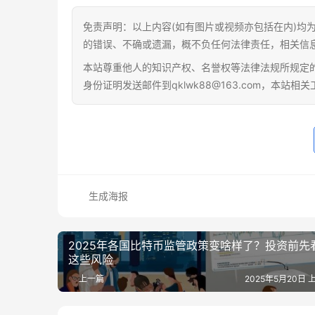
免责声明：以上内容(如有图片或视频亦包括在内)均
的错误、不确或遗漏，概不负任何法律责任，相关信
本站尊重他人的知识产权、名誉权等法律法规所规定
身份证明发送邮件到qklwk88@163.com，本站
生成海报
2025年各国比特币监管政策变啥样了？投资前先
这些风险
上一篇
2025年5月20日 上