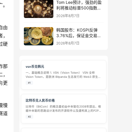
Tom Lee预计，强劲的盈
广。
利将推动标普500指数在
8月前升至8,000点
2026年8月7日
自由
韩国股市：KOSPI反弹
者，
3.76%后，保证金交易激
增1万亿韩元
过硬
2026年8月7日
作那
vsn币兑韩元
一、基础概念说明 1. VSN（Vision Token） VSN 全称
二，
Vision Token，是欧洲 Bitpanda 生态发行的 Web3 原生通
证（ERC-20 代币），由原有 BEST、PAN 代币合并升级而
向更
#1
来。 发行主体：Vi…
比特币兑人民币价格
慢慢
比特币（BitCoin）的概念最初由中本聪在2008年提出，根
据中本聪的思路设计发布的开源软件以及建构其上的P2P网
赛道
络。比特币是一种P2P形式的数字货币。点对点的传输意味
#2
着一个去中心化的支付系统。 与大多数货币不同，比特币
不依靠特定货币机构…