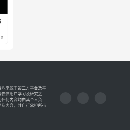
万
0
容均来源于第三方平台及平
料仅供用户学习及研究之
的任何内容均由其个人负
据及内容，并自行承担所带