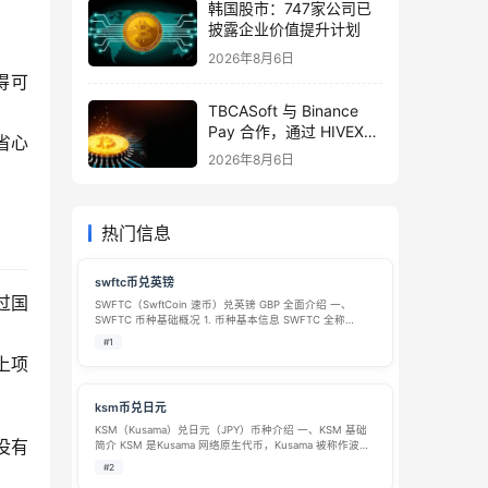
韩国股市：747家公司已
披露企业价值提升计划
2026年8月6日
得可
TBCASoft 与 Binance
Pay 合作，通过 HIVEX
省心
网络拓展 Web3 支付
2026年8月6日
热门信息
swftc币兑英镑
过国
SWFTC（SwftCoin 速币）兑英镑 GBP 全面介绍 一、
SWFTC 币种基础概况 1. 币种基本信息 SWFTC 全称
SwftCoin，国内常称速币，是 SWFT Blockchain 跨链协议
#1
的原生功能性代币，2017 年项目立…
上项
ksm币兑日元
KSM（Kusama）兑日元（JPY）币种介绍 一、KSM 基础
没有
简介 KSM 是Kusama 网络原生代币，Kusama 被称作波卡
（Polkadot）的金丝雀先行网，由 Gavin Wood 带领 Parity
#2
团队开发，定位为真实价值环…