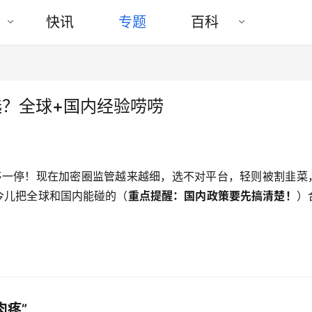
快讯
专题
百科
选？全球+国内经验唠唠
停一停！现在加密圈监管越来越细，选不对平台，轻则被割韭菜
今儿把全球和国内能碰的（
重点提醒：国内政策要先搞清楚！
）
肉疼”