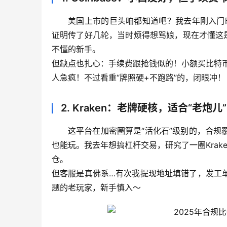
美国上市的巨头咱都知道吧？我去年刚入门时，
证明传了好几轮，当时烦得想骂娘，现在才懂这
不懂的新手。
但缺点也扎心：手续费跟抢钱似的！小额买比特
人急疯！不过看重“牌照硬+不跑路”的，闭眼冲！
2. Kraken：老牌硬核，适合“老炮儿”
这平台在加密圈算是“活化石”级别的，合
也能玩。我去年想搞杠杆交易，研究了一圈Kra
仓。
但客服是真佛系…有次我提现地址填错了，发工
题的老玩家，新手慎入～