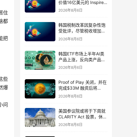
价值16亿美元的 Inspire
Resort 控制权，转由
2026年8月6日
居住
Bain Capital 掌控
啥都
韩国税制改革因复杂性饱
受批评，尽管税收增加了
45 万亿韩元
能把
2026年8月6日
韩国ETF市场上半年AI类
产品上涨，反向类产品下
跌
2026年8月6日
这些
Proof of Play 关闭，并在
然爆
完成$33M 融资后将
Pirate Nation 开源
2026年8月6日
小问
美国参议院或将于下周就
CLARITY Act 投票，休会
延期迫在眉睫
2026年8月6日