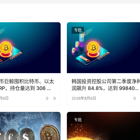
专题
币巨鲸囤积比特币、以太
韩国投资控股公司第二季度净
RP，持仓量达到 306 万
润飙升 84.8%，达到 99840亿
亿韩元
8月6日
0
0
2026年8月6日
0
专题