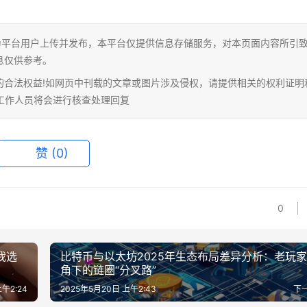
为平台用户上传并发布，本平台仅提供信息存储服务，对本页面内容所引
息仅供参考。
的合法权益!如网页中刊载的文章或图片涉及侵权，请提供相关的权利证明
相关工作人员将会进行核查处理回复
赞
(0)
0
我选
比特币与以太坊2025年生态布局差异分析：老玩
角下的链圈“分叉路”
午2:24
2025年5月20日 上午2:43
下