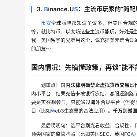
3.
B
inance.U
S
：主流币玩家的“简配
币安
全球版咱都知道争议多，但美国合规的B
怜，就比特币、以太坊这些主流币能玩，好处是
我一美国留学的兄弟用这个，说充提美元走合规
的朋友～
国内情况：先搞懂政策，再谈“能不
划重点！
国内法律明确禁止虚拟货币交易炒
内小平台，结果充值卡被银行冻结，客服还跑路了
要是实在想参与，只能通过海外合规平台（但得
目（比如
W
eb3生态里的合法应用）。
千万别碰国
最后唠叨句：选平台别光看收益，合规性、
顶尖国家的监管牌照（比如美国SEC、英国FC
A