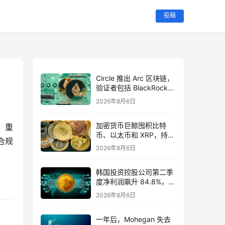
投稿
Circle 推出 Arc 区块链，
验证者包括 BlackRock、
Visa 和 Mastercard
2026年8月6日
加密货币巨鲸囤积比特
，重
币、以太币和 XRP，持仓
合规
量达到 306 万 BTC
2026年8月6日
韩国投资控股公司第二季
度净利润飙升 84.8%，达
到 99840亿亿韩元
2026年8月6日
一年后，Mohegan 失去