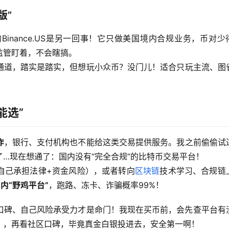
版”
inance.US是另一回事！它只做美国境内合规业务，币对少
监管盯着，不会瞎搞。
通道，踏实是踏实，但想玩小众币？没门儿！适合只玩主流、图
能选”
作
，银行、支付机构也不能给这类交易提供服务。我之前偷偷试
…现在想通了：国内没有“完全合规”的比特币交易平台！
自己承担法律+资金风险），或者转向
区块链
技术学习、合规链
内“野鸡平台”
，跑路、冻卡、诈骗概率99%！
口碑、自己风险承受力才是命门！我现在买币前，会先查平台有
），再看社区口碑，毕竟真金白银投进去，安全第一啊！