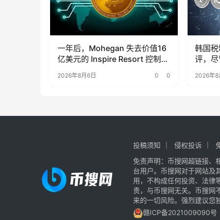
一年后，Mohegan 失去价值16
韩国税
亿美元的 Inspire Resort 控制
评，尽
权，转由 Bain Capital 掌控
元
2026年8月6日
0
0
2026年
投稿须知
侵权投诉
免责声明：币搜网超链接、
台用户。币搜网对于网站及
用，不构成任何投资、法律
责，与币搜网无关。币搜网
来的一切风险。强烈建议您
赣ICP备2021009090号