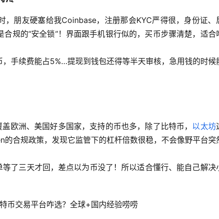
朋友硬塞给我Coinbase，注册那会KYC严得很，身份证、
是合规的“安全锁”！界面跟手机银行似的，买币步骤清楚，适合
币，手续费能占5%…提现到钱包还得等半天审核，急用钱的时候
规覆盖欧洲、美国好多国家，支持的币也多，除了比特币，
以太坊
ken的合规政策，发现它监管下的杠杆倍数很稳，不会像野平台突
单等了三天才回，差点以为币没了！所以适合懂行、能自己解决