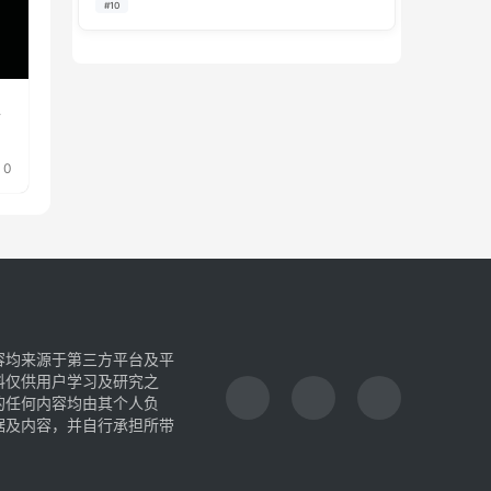
#10
生态类 MEME 代币，深度绑定 USD1 稳定币生态…
上
0
容均来源于第三方平台及平
料仅供用户学习及研究之
的任何内容均由其个人负
据及内容，并自行承担所带