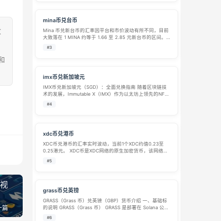
mina币兑台币
致
Mina 币兑新台币的汇率因平台和市价波动有所不同，目前
大致落在 1 MINA 约等于 1.66 至 2.85 元新台币的区间。
由于加密货币市场价格实时变动，不同平台和交易时间的
#3
数据会存在差异。 以下是近期各平台的数据对比，帮你更
和
直观地了解…
imx币兑新加坡元
IMX币兑新加坡元（SGD）：全面兑换指南 随着区块链技
术的发展，Immutable X（IMX）作为以太坊上领先的NFT
二层扩容方案，正受到越来越多投资者的关注。对于新加
#4
坡的投资者或关注该币种的用户，了解IMX与新加坡元
（SGD）的兑换机…
xdc币兑港币
XDC币兑港币的汇率实时波动，当前1个XDC约值0.23至
0.25港元。 XDC币是XDC网络的原生加密货币，该网络是
专为全球贸易和金融设计的混合区块链平台。要了解XDC
#5
兑港币的价值，可以从以下几个方面来看： 💰 XDC兑港币
汇率概览 XD…
家视
grass币兑英镑
GRASS（Grass 币）兑英镑（GBP）货币介绍 一、基础标
一篇
的说明 GRASS（Grass 币） GRASS 是部署在 Solana 公链
的DePIN 去中心化实体基础设施代币，项目主打分布式带
#6