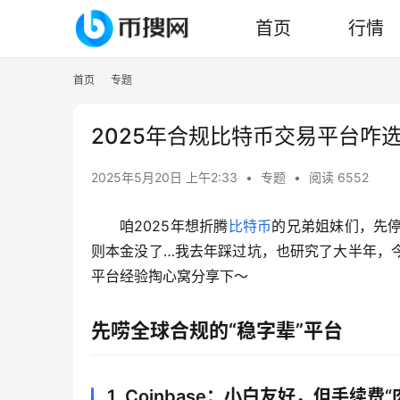
首页
行情
首页
专题
2025年合规比特币交易平台咋
2025年5月20日 上午2:33
•
专题
•
阅读 6552
咱2025年想折腾
比特币
的兄弟姐妹们，先
则本金没了…我去年踩过坑，也研究了大半年，
平台经验掏心窝分享下～
先唠全球合规的“稳字辈”平台
1. Coinbase：小白友好，但手续费“