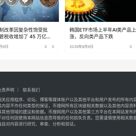
制改革因复杂性饱受批
韩国ETF市场上半年AI类产品
管税收增加了 45 万亿韩
涨，反向类产品下跌
8月6日
0
0
2026年8月6日
0
免责声明
联系我们
相关应用程序、论坛、博客等媒体账户以及其他平台和用户发布的所有内
其内容不作任何类型的保证，币搜网所有区块链相关数据以及其他内容资
等其他领域的建议和依据。币搜网用户以及其他第三方平台在本网站发布
不对任何因使用本网站信息而导致的任何损失负责。您需谨慎使用相关数
独自对内容进行研究、审查、分析和验证。