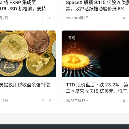
ra 将 FXRP 集成至
SpaceX 解锁 9.115 亿股 A 类
M RLUSD 机枪池，支持使
票，散户活跃推动股价涨 6%
RP 作为抵押品进行借贷。
8月7日
0
0
2026年8月7日
0
专题
员提议用税收盈余强制偿
TTD 股价盘后下跌 23.2%，第
二季度营收 7.15 亿美元，低于
期
8月7日
0
0
2026年8月7日
0