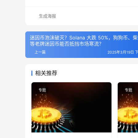
生成海报
迷因币泡沫破灭？Solana 大跌 50%，狗狗币、
等老牌迷因币能否抵挡市场寒流？
上一篇
2025年3月19日 下
相关推荐
专题
专题