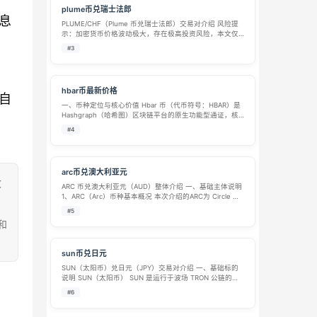
plume币兑瑞士法郎
息
PLUME/CHF（Plume 币兑瑞士法郎）交易对介绍 风险提
示：加密货币价格波动极大，存在极高投资风险，本文仅
作币种知识科普，不构成任何投资建议。 一、
#3
PLUME（Plume 币）基础介绍 代币代码：PLUME PLUME
是 Plum…
hbar币最新价格
自
一、币种定位与核心价值​ Hbar 币（代币符号：HBAR）是
Hashgraph（哈希图）区块链平台的原生功能型通证，核
心定位是解决传统区块链 “效率低、成本高、安全性弱” 的
#4
行业痛点，以 “高速共识、低费交易、企业级安全” 为核心
主张，成…
arc币兑澳大利亚元
致
ARC 币兑澳大利亚元（AUD）整体介绍 一、基础主体说明
1、ARC（Arc）币种基本概况 本次介绍的ARC为 Circle 旗
下 Arc 公链原生治理代币，Arc 定位为面向实体金融的一
#5
级区块链底层网络，主打链上结算、稳定币联动、全球化…
和
sun币兑日元
SUN（太阳币）兑日元（JPY）交易对介绍 一、基础标的
说明 SUN（太阳币） SUN 是运行于波场 TRON 公链的去
中心化加密代币，为 SUN.io 去中心化交易平台原生通证。
#6
SUN 定位为 DeFi 治理代币，无团队预挖、无私募份额，…