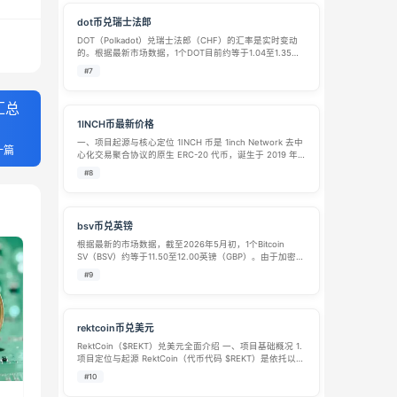
dot币兑瑞士法郎
DOT（Polkadot）兑瑞士法郎（CHF）的汇率是实时变动
的。根据最新市场数据，1个DOT目前约等于1.04至1.35瑞
士法郎，具体取决于不同的交易平台和成交时间。 下面整
#7
理了详细的汇率信息、市场概况和兑换方式，供你参考。
📊 DOT/…
汇总
1INCH币最新价格
一、项目起源与核心定位​ 1INCH 币是 1inch Network 去中
一篇
心化交易聚合协议的原生 ERC-20 代币，诞生于 2019 年 5
月的 ETHGlobal 纽约黑客马拉松。由 Sergej Kunz 和
#8
Anton Buko…
bsv币兑英镑
根据最新的市场数据，截至2026年5月初，1个Bitcoin
SV（BSV）约等于11.50至12.00英镑（GBP）。由于加密货
币价格波动较大，具体的兑换比例在不同平台和实时行情
#9
下会略有差异。 以下为你详细介绍BSV与英镑的兑换信
息： 1…
rektcoin币兑美元
RektCoin（$REKT）兑美元全面介绍 一、项目基础概况 1.
项目定位与起源 RektCoin（代币代码 $REKT）是依托以太
坊 ERC-20 标准发行的IP 实体化 MEME 迷因代币，隶属
#10
于 Rekt Brands Inc 品…