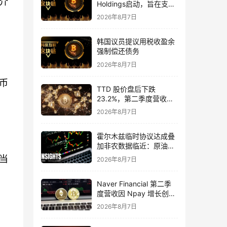
介
Holdings启动，旨在支持
能源初创企业
2026年8月7日
韩国议员提议用税收盈余
强制偿还债务
2026年8月7日
币
TTD 股价盘后下跌
23.2%，第二季度营收
7.15 亿美元，低于预期
2026年8月7日
霍尔木兹临时协议达成叠
加非农数据临近：原油、
黄金与比特币市场如何重
当
2026年8月7日
新定价？
Naver Financial 第二季
度营收因 Npay 增长创下
纪录，达 4707 亿韩元
2026年8月7日