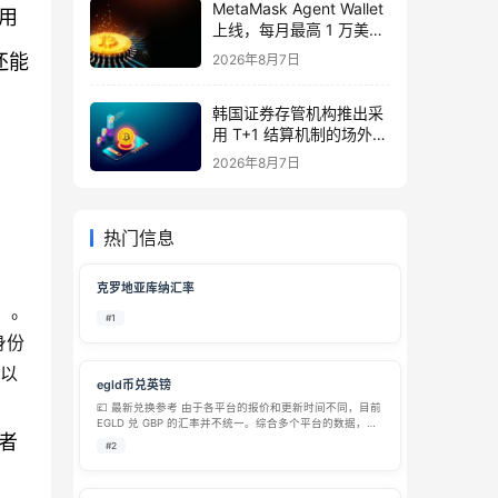
MetaMask Agent Wallet
用
上线，每月最高 1 万美元
交易保护
还能
2026年8月7日
韩国证券存管机构推出采
用 T+1 结算机制的场外交
易清算基础设施
2026年8月7日
热门信息
克罗地亚库纳汇率
】。
#1
身份
可以
egld币兑英镑
💷 最新兑换参考 由于各平台的报价和更新时间不同，目前
EGLD 兑 GBP 的汇率并不统一。综合多个平台的数据，大
者
致兑换范围如下： 兑换方向 参考价格 数据来源/时间 1
#2
EGLD 兑换为 GBP 约 £3.04 – £4.5…