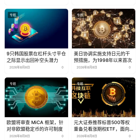
专题
专题
9只韩国股票在杠杆头寸平仓
美日协调实施支持日元的干
之际显示出回补空头潜力
预措施，为1998年以来首次
2026年8月8日
0
2026年8月8日
0
专题
专题
欧盟将审查 MiCA 框架，针
元大证券推荐标普500等权
对非欧盟稳定币的许可制度
重备兑看涨期权ETF，面向
波动性股票。
2026年8月8日
0
2026年8月8日
0