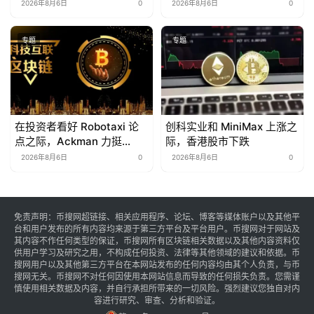
美国股票的全面授权
13.7%
2026年8月6日
0
2026年8月6日
0
专题
专题
在投资者看好 Robotaxi 论
创科实业和 MiniMax 上涨之
点之际，Ackman 力挺
际，香港股市下跌
Uber 股票
2026年8月6日
0
2026年8月6日
0
免责声明：币搜网超链接、相关应用程序、论坛、博客等媒体账户以及其他平
台和用户发布的所有内容均来源于第三方平台及平台用户。币搜网对于网站及
其内容不作任何类型的保证，币搜网所有区块链相关数据以及其他内容资料仅
供用户学习及研究之用，不构成任何投资、法律等其他领域的建议和依据。币
搜网用户以及其他第三方平台在本网站发布的任何内容均由其个人负责，与币
搜网无关。币搜网不对任何因使用本网站信息而导致的任何损失负责。您需谨
慎使用相关数据及内容，并自行承担所带来的一切风险。强烈建议您独自对内
容进行研究、审查、分析和验证。