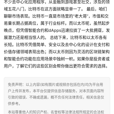
不少去中心化应用程序，从金融到游戏甚至社交，涉及的领
域五花八门，比特币在这方面就略显单一了。 最后，咱们
聊聊市场表现。比特币一直是市场里的“老大哥”，市值和交
易量长期占据高位，属于行业标杆。而以太币呢，虽然起步
晚点，但凭借智能合约和dApps迅速拉拢了一大批拥趸，发
展潜力还是相当惊人的。 总结下来，比特币和以太币各有
长短。比特币凭借简单、安全以及去中心化的设计在支付和
价值存储领域表现出色；而以太币则因为灵活的区块链架构
和智能合约功能在应用场景中独树一帜。如果你是投资者或
用户，了解它们的这些区别会帮你做出更符合需求的选择。
首
页
免责声明：以上内容(如有图片或视频亦包括在内)均为平台用
户上传并发布，本平台仅提供信息存储服务，对本页面内容所
行
引致的错误、不确或遗漏，概不负任何法律责任，相关信息仅
情
供参考。
本站尊重他人的知识产权、名誉权等法律法规所规定的合法权