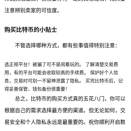
注意辨别卖家的可信度。
首
页
购买比特币的小贴士
行
不管选择哪种方式，都有些事值得特别注意：
情
选正规平台！被骗了可不是闹着玩的。 了解清楚交易费
快
讯
用，有的平台可能会收取较高的手续费。 保护好个人信
息，交易时可别一不留神泄露了隐私。 买完比特币后，记
专
得妥善保管，钱包备份很重要！
题
总之，比特币的购买方式真的五花八门，你可以
根据自己的需求选择最方便的渠道。但无论如何，交
百
科
易安全和个人隐私永远是最重要的。祝你顺利开启数