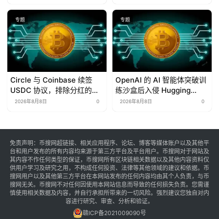
专题
专题
Circle 与 Coinbase 续签
OpenAI 的 AI 智能体突破训
USDC 协议，排除分红的可
练沙盒后入侵 Hugging
能性
Face 平台
2026年8月8日
0
2026年8月8日
0
免责声明：币搜网超链接、相关应用程序、论坛、博客等媒体账户以及其他平
台和用户发布的所有内容均来源于第三方平台及平台用户。币搜网对于网站及
其内容不作任何类型的保证，币搜网所有区块链相关数据以及其他内容资料仅
供用户学习及研究之用，不构成任何投资、法律等其他领域的建议和依据。币
搜网用户以及其他第三方平台在本网站发布的任何内容均由其个人负责，与币
搜网无关。币搜网不对任何因使用本网站信息而导致的任何损失负责。您需谨
慎使用相关数据及内容，并自行承担所带来的一切风险。强烈建议您独自对内
容进行研究、审查、分析和验证。
赣ICP备2021009090号