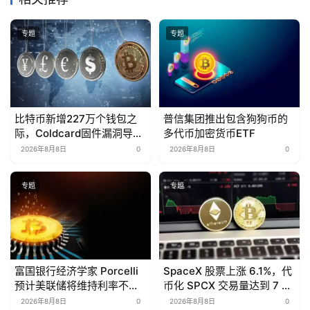
专题
专题
比特币新增227万个钱包之
普信集团推出包含狗狗币的
际，Coldcard固件漏洞导致
多代币加密货币ETF
1.16亿美元资金流失
2026年8月8日
0
2026年8月8日
0
专题
专题
富国银行经济学家 Porcelli
SpaceX 股票上涨 6.1%，代
预计美联储将维持利率不变
币化 SPCX 交易量达到 7 亿
至 2026 年
美元
2026年8月8日
0
2026年8月8日
0