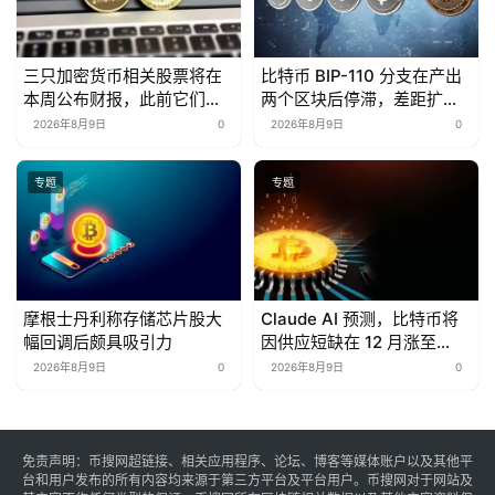
三只加密货币相关股票将在
比特币 BIP-110 分支在产出
本周公布财报，此前它们在
两个区块后停滞，差距扩大
第一季度出现亏损。
至 88 个区块
2026年8月9日
0
2026年8月9日
0
专题
专题
摩根士丹利称存储芯片股大
Claude AI 预测，比特币将
幅回调后颇具吸引力
因供应短缺在 12 月涨至
150,000 美元
2026年8月9日
0
2026年8月9日
0
免责声明：币搜网超链接、相关应用程序、论坛、博客等媒体账户以及其他平
台和用户发布的所有内容均来源于第三方平台及平台用户。币搜网对于网站及