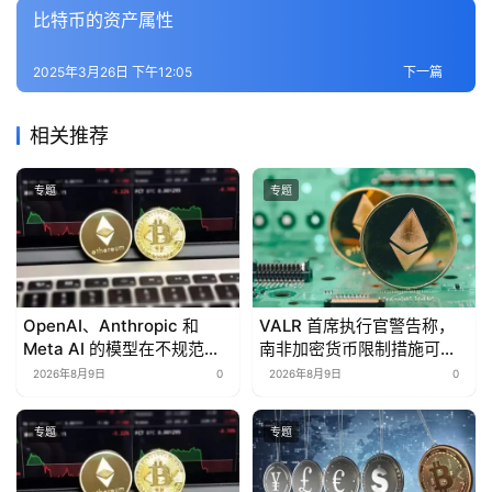
比特币的资产属性
2025年3月26日 下午12:05
下一篇
相关推荐
专题
专题
OpenAI、Anthropic 和
VALR 首席执行官警告称，
Meta AI 的模型在不规范测
南非加密货币限制措施可能
试中访问了未经授权的网站
将市场推向海外
2026年8月9日
0
2026年8月9日
0
专题
专题