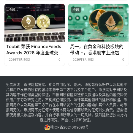
专题
专题
Toobit 荣获 FinanceFeeds
周一，在黄金和科技板块的
Awards 2026 年度全球交易
带动下，香港股市上涨超过
所大奖
1%。
2026年8月10日
0
2026年8月10日
0
免责声明：币搜网超链接、相关应用程序、论坛、博客等媒体账户以及其他平
台和用户发布的所有内容均来源于第三方平台及平台用户。币搜网对于网站及
其内容不作任何类型的保证，币搜网所有区块链相关数据以及其他内容资料仅
供用户学习及研究之用，不构成任何投资、法律等其他领域的建议和依据。币
搜网用户以及其他第三方平台在本网站发布的任何内容均由其个人负责，与币
搜网无关。币搜网不对任何因使用本网站信息而导致的任何损失负责。您需谨
慎使用相关数据及内容，并自行承担所带来的一切风险。强烈建议您独自对内
容进行研究、审查、分析和验证。
赣ICP备2021009090号