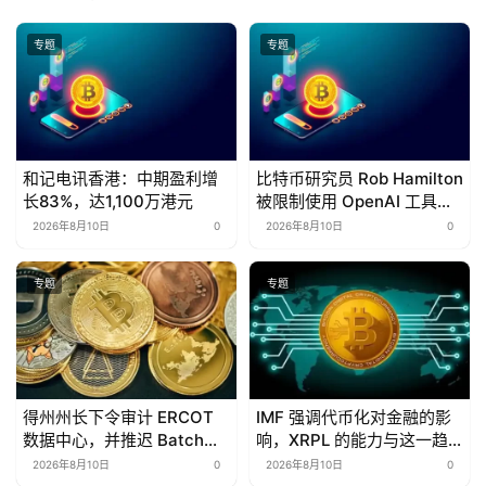
专题
专题
和记电讯香港：中期盈利增
比特币研究员 Rob Hamilton
长83%，达1,100万港元
被限制使用 OpenAI 工具
后，转而使用中国 AI。
2026年8月10日
0
2026年8月10日
0
专题
专题
得州州长下令审计 ERCOT
IMF 强调代币化对金融的影
数据中心，并推迟 Batch
响，XRPL 的能力与这一趋
Zero 分类
势相契合
2026年8月10日
0
2026年8月10日
0