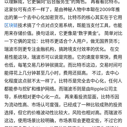
以理解成，它更偏向“后台服务生”的角色。 再看看比特币。
这家伙可有点不一样了，是由神秘人物中本聪在2009年推
出的第一个去中心化加密货币。比特币的核心其实在于它用
区块链
技术搞了个点对点交易系统，既能当支付工具，也能
用来存储价值。换句话说，它更像是“数字黄金”。 简单对比
一下它俩的定位：比特币更适合个人用户，做无国界货币；
瑞波币则更专注金融机构，搞跨境支付效率的优化。 在交
易性能这块，瑞波币可以说是完胜。它的速度非常快，费用
也低，每笔交易几秒钟就搞定。而比特币这边，交易时间可
能得花上几分钟甚至几小时，费用还挺高。 不过，去中心
化程度这点就不太一样了。比特币是完全去中心化，任何人
都能参与挖矿和维护网络。而瑞波币则是由Ripple公司主
导，系统相对更中心化一点。 再来看投资层面，比特币因
为流动性高、市场认可度强，已经成了一种比较成熟的投资
选择，但它的价格波动性比较大，风险也相对高。而瑞波币
这边，使用场景比较明确，市场表现会更稳定些，不过它的