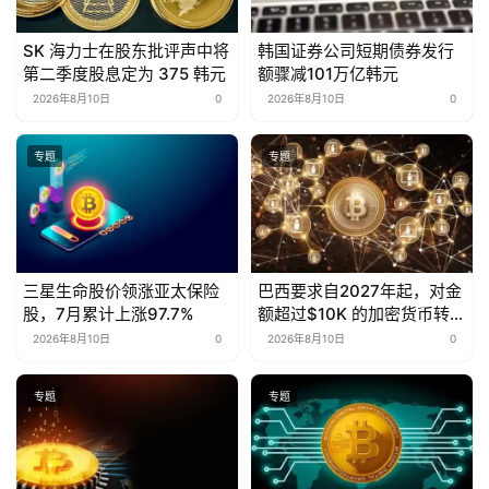
SK 海力士在股东批评声中将
韩国证券公司短期债券发行
第二季度股息定为 375 韩元
额骤减101万亿韩元
2026年8月10日
0
2026年8月10日
0
专题
专题
三星生命股价领涨亚太保险
巴西要求自2027年起，对金
股，7月累计上涨97.7%
额超过$10K 的加密货币转账
实行24小时延迟。
2026年8月10日
0
2026年8月10日
0
专题
专题