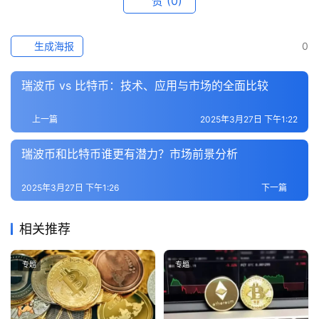
赞
(0)
专
题
生成海报
0
百
科
瑞波币 vs 比特币：技术、应用与市场的全面比较
上一篇
2025年3月27日 下午1:22
瑞波币和比特币谁更有潜力？市场前景分析
2025年3月27日 下午1:26
下一篇
相关推荐
专题
专题