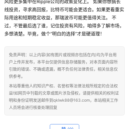
风险更多集中在Ripple公司的政策变化上。 如果你想搞长
线投资，寻求高回报，比特币可能会更适合。如果更看重实
际用途和短期稳定收益，那瑞波币可能更值得关注。 不
过，不管最后选了谁，记住投资有风险，咱得多了解市场，
多想清楚。毕竟，做个“明白的选择”才是硬道理！
免责声明：以上内容(如有图片或视频亦包括在内)均为平台用
户上传并发布，本平台仅提供信息存储服务，对本页面内容所
首
引致的错误、不确或遗漏，概不负任何法律责任，相关信息仅
页
供参考。
本站尊重他人的知识产权、名誉权等法律法规所规定的合法权
行
益!如网页中刊载的文章或图片涉及侵权，请提供相关的权利证
情
明和身份证明发送邮件到qklwk88@163.com，本站相关工作
人员将会进行核查处理回复
快
讯