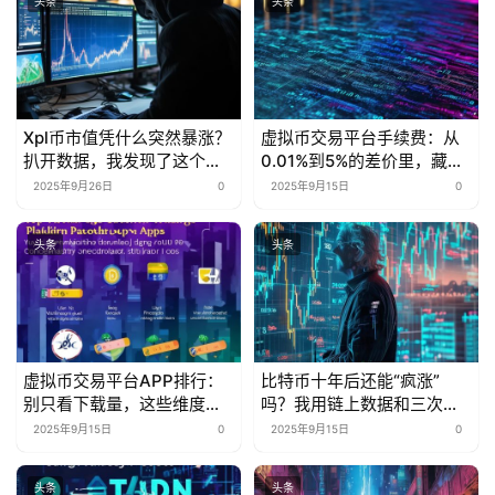
头条
头条
Xpl币市值凭什么突然暴涨？
虚拟币交易平台手续费：从
扒开数据，我发现了这个行
0.01%到5%的差价里，藏着
业秘密
多少被忽略的省钱密码？
2025年9月26日
0
2025年9月15日
0
头条
头条
虚拟币交易平台APP排行：
比特币十年后还能“疯涨”
别只看下载量，这些维度才
吗？我用链上数据和三次抄
是“真·核心指标”
底经历告诉你
2025年9月15日
0
2025年9月15日
0
头条
头条