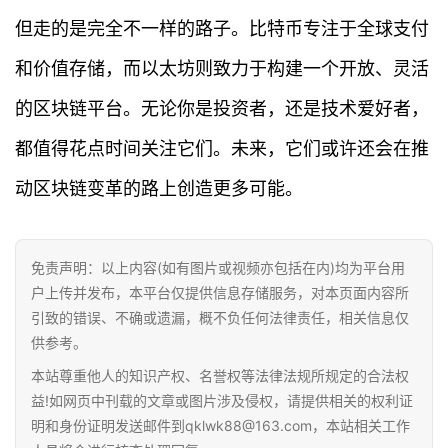
但走的是完全不一样的路子。比特币专注于全球支付
专
和价值存储，而以太坊则致力于构建一个开放、灵活
题
的区块链平台。无论你是投资者，还是技术爱好者，
百
都值得花点时间关注它们。未来，它们或许还会在推
科
动区块链变革的路上创造更多可能。
免责声明：以上内容(如有图片或视频亦包括在内)均为平台用
户上传并发布，本平台仅提供信息存储服务，对本页面内容所
引致的错误、不确或遗漏，概不负任何法律责任，相关信息仅
供参考。
本站尊重他人的知识产权、名誉权等法律法规所规定的合法权
益!如网页中刊载的文章或图片涉及侵权，请提供相关的权利证
明和身份证明发送邮件到qklwk88@163.com，本站相关工作