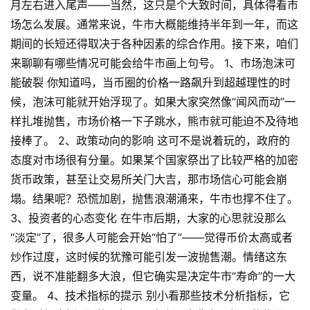
月左右进入尾声——当然，这只是个大致时间，具体得看市
场怎么发展。通常来说，牛市大概能维持半年到一年，而这
期间的长短还得取决于各种因素的综合作用。接下来，咱们
来聊聊有哪些情况可能会给牛市画上句号。 1、市场泡沫可
能破裂 你知道吗，当币圈的价格一路飙升到超越理性的时
候，泡沫可能就开始浮现了。如果大家突然像“闻风而动”一
样扎堆抛售，市场价格一下子跳水，熊市就可能迫不及待地
接棒了。 2、政策动向的影响 这可不是说着玩的，政府的
态度对市场很有分量。如果某个国家祭出了比较严格的加密
货币政策，甚至让交易所关门大吉，那市场信心可能会崩
塌。结果呢？恐慌加剧，抛售浪潮涌来，牛市也撑不住了。
3、投资者的心态变化 在牛市后期，大家的心思就没那么
“淡定”了，很多人可能会开始“怕了”——觉得币价太高或者
炒作过度，这时候的犹豫可能引发一波抛售潮。情绪这东
西，说不准能翻多大浪，但它确实是决定牛市“寿命”的一大
变量。 4、技术指标的提示 别小看那些技术分析指标，它