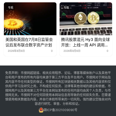
专题
专题
美国和英国在7月8日监管会
腾讯股票混元 Hy3 面向全球
议后发布联合数字资产计划
开放：上线一周 API 调用量
达到前代的 68 倍
2026年8月6日
0
2026年8月6日
0
免责声明：币搜网超链接、相关应用程序、论坛、博客等媒体账户以及其他平
台和用户发布的所有内容均来源于第三方平台及平台用户。币搜网对于网站及
其内容不作任何类型的保证，币搜网所有区块链相关数据以及其他内容资料仅
供用户学习及研究之用，不构成任何投资、法律等其他领域的建议和依据。币
搜网用户以及其他第三方平台在本网站发布的任何内容均由其个人负责，与币
搜网无关。币搜网不对任何因使用本网站信息而导致的任何损失负责。您需谨
慎使用相关数据及内容，并自行承担所带来的一切风险。强烈建议您独自对内
容进行研究、审查、分析和验证。
赣ICP备2021009090号