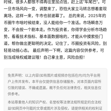
时候，很多人都恨不得再往里加点钱，赶上这“车尾巴”。可
一旦市场风向一变，调整来了，恐怕大家立马转念想着套现
首
离场，这样一来，牛市也就谢幕了。 总的来说，2025年的
页
币圈牛市啥时候结束，没人能给你一个准话。市场瞬息万
变，不会按一个剧本走。作为投资者，你得学会分析市场趋
行
势，看看技术指标、基本面数据啥的，才能从中摸索些门
情
道，帮你做出更聪明的决定。记住了，币圈投资有风险，别
轻易动摇心态。 最后声明一下啊，这篇内容仅供参考，可
快
别当成啥权威建议哦！自己拿主意，风险自担！
讯
专
免责声明：以上内容(如有图片或视频亦包括在内)均为平台用
题
户上传并发布，本平台仅提供信息存储服务，对本页面内容所
引致的错误、不确或遗漏，概不负任何法律责任，相关信息仅
百
供参考。
科
本站尊重他人的知识产权、名誉权等法律法规所规定的合法权
益!如网页中刊载的文章或图片涉及侵权，请提供相关的权利证