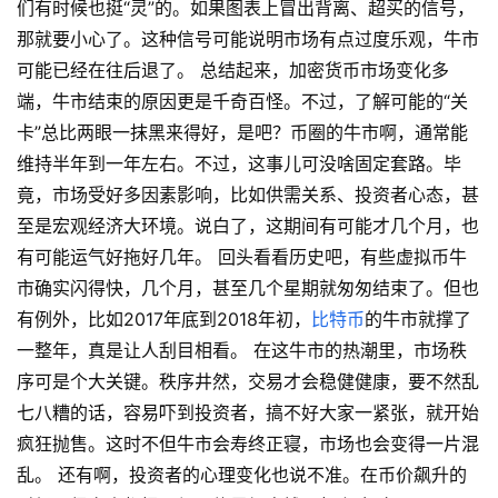
们有时候也挺“灵”的。如果图表上冒出背离、超买的信号，
那就要小心了。这种信号可能说明市场有点过度乐观，牛市
可能已经在往后退了。 总结起来，加密货币市场变化多
端，牛市结束的原因更是千奇百怪。不过，了解可能的“关
卡”总比两眼一抹黑来得好，是吧？币圈的牛市啊，通常能
维持半年到一年左右。不过，这事儿可没啥固定套路。毕
竟，市场受好多因素影响，比如供需关系、投资者心态，甚
至是宏观经济大环境。说白了，这期间有可能才几个月，也
有可能运气好拖好几年。 回头看看历史吧，有些虚拟币牛
市确实闪得快，几个月，甚至几个星期就匆匆结束了。但也
有例外，比如2017年底到2018年初，
比特币
的牛市就撑了
一整年，真是让人刮目相看。 在这牛市的热潮里，市场秩
序可是个大关键。秩序井然，交易才会稳健健康，要不然乱
七八糟的话，容易吓到投资者，搞不好大家一紧张，就开始
疯狂抛售。这时不但牛市会寿终正寝，市场也会变得一片混
乱。 还有啊，投资者的心理变化也说不准。在币价飙升的