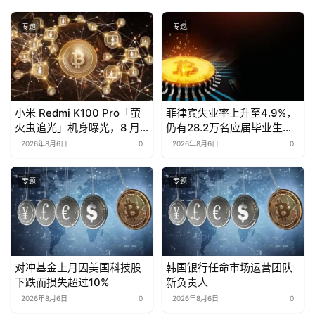
专题
专题
小米 Redmi K100 Pro「萤
菲律宾失业率上升至4.9%，
火虫追光」机身曝光，8 月
仍有28.2万名应届毕业生未
11 日发布
就业
2026年8月6日
0
2026年8月6日
0
专题
专题
对冲基金上月因美国科技股
韩国银行任命市场运营团队
下跌而损失超过10%
新负责人
2026年8月6日
0
2026年8月6日
0