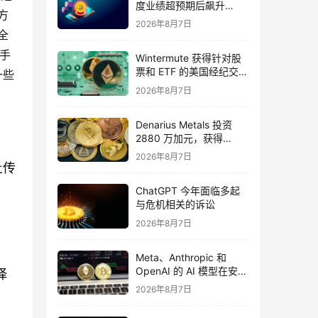
度业绩超预期后飙升
方
16%，华尔街将目标价上
2026年8月7日
调至 355 美元
全
持手
Wintermute 获得针对股
票和 ETF 的美国经纪交易
一些
商资格
2026年8月7日
Denarius Metals 投资
2880 万加元，获得
Copper Giant Resources
2026年8月7日
15.6% 的股份
上传
ChatGPT 今年面临多起
与危机相关的诉讼
2026年8月7日
Meta、Anthropic 和
OpenAI 的 AI 模型在安全
择
测试期间入侵外部组织
2026年8月7日