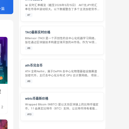
📊 实时汇率概览（截至2026年5月15日） AKT兑JPY的汇
一篇
率在市场中波动较大。以下数据整合了多个主流加密货币
平台的最新报价，由于市场波动，不同平台之间存在一定
#7
差异： 1 AKT 兑换 JPY 汇率 数据来源 / 更新时间 最低价
¥7…
TAO最新实时价格
Bittensor (TAO) 是一个开创性的去中心化机器学习网络，
旨在通过区块链技术构建全球开放的AI市场。作为”AI领域
的比特币”，TAO采用独特的激励机制，将全球计算资源和
#8
机器学习模型连接起来，创造了一个去中心…
ath币兑台币
ATH 全称Aethir，属于DePIN 去中心化物理基础设施赛道
加密代币，主打去中心化分布式 GPU 云计算网络。 项目
定位 搭建分布式算力网络，整合全球闲置 GPU 资源，面
#9
向 AI 运算、云端游戏、实时渲染、企业算力需求提供低成
本算力…
只
wbtc币最新价格
Wrapped Bitcoin (WBTC) 是以太坊区块链上的比特币锚定
2
币，1:1 由真实比特币（BTC）支持，让比特币持有者能在
以太坊生态中使用BTC进行DeFi、NFT交易和其他智能合
#10
约操作。 WBTC 由去中心化自治组织（DAO）管…