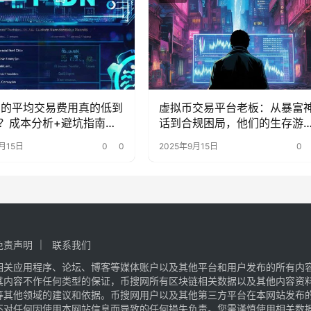
ana的平均交易费用真的低到
虚拟币交易平台老板：从暴富
？成本分析+避坑指南来
话到合规困局，他们的生存游
变了？
月15日
0
0
2025年9月15日
0
免责声明
联系我们
相关应用程序、论坛、博客等媒体账户以及其他平台和用户发布的所有内
其内容不作任何类型的保证，币搜网所有区块链相关数据以及其他内容资
等其他领域的建议和依据。币搜网用户以及其他第三方平台在本网站发布
不对任何因使用本网站信息而导致的任何损失负责。您需谨慎使用相关数