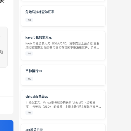
要
危地马拉格查尔汇率
#3
致
kava币兑加拿大元
KAVA 币兑加拿大元（KAVA/CAD）货币交易全面介绍 重要
风险前置提示 加密货币交易在我国不受法律保护，价格波
和
动极大、存在平台跑路、合约漏洞、各国监管禁令等多重
#4
风险；加拿大对加密资产交易实施严格监管，普通投资者
参与 KAVA 兑换加元…
币种排行19
#5
virtual币兑美元
1. 核心定义：Virtual币与USD的关系 Virtual币（加密货
币） 与美元（USD） 的关系，本质上是“超主权数字资产”
与“国家主权信用货币”之间的汇率博弈。 比特币（BTC）/
#6
以太坊（ETH）等：它们兑美元的价格反映的是市场共…
akt币兑日元