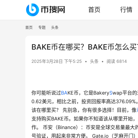
首页
行情
首页
专题
头条
BAKE币在哪买？BAKE币怎么买
2025年3月28日 下午5:25
•
头条
•
阅读 6814
你可能听说过
B
A
KE币，它是Bakery
S
wap平台
0.62美元，相比之前，投资回报率高达376.0
该在哪里买？ 先别急，你有很多选择！目前，像
支持购买BAKE币。如果你不知道该从哪里开始
作。 币安（Binance）：币安是全球交易量
号验证，用起来非常方便。 Gate.io（芝麻