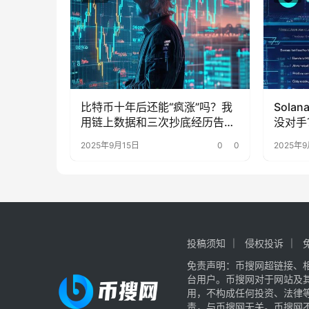
比特币十年后还能“疯涨”吗？我
Sol
用链上数据和三次抄底经历告诉
没对手
你
了
2025年9月15日
0
0
2025年9
投稿须知
侵权投诉
免责声明：币搜网超链接、
台用户。币搜网对于网站及
用，不构成任何投资、法律
责，与币搜网无关。币搜网