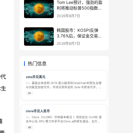
Tom Lee预计，强劲的盈
利将推动标普500指数在
8月前升至8,000点
2026年8月7日
韩国股市：KOSPI反弹
3.76%后，保证金交易激
增1万亿韩元
2026年8月7日
热门信息
种代
zeta币兑美元
一、基础主体说明 ZETA 是公链项目ZetaChain的原生治理
C生
与功能型加密代币，市场日常所说的 Zeta 币即该代币，依
托主打全链互通的一层公链 ZetaChain 发行，定位为跨链
#1
生态核心流通媒介，可在主流加密交易平台完成 ZETA …
clore币兑人民币
一、Clore（CLORE）币种基本概况 1. 项目定位 CLORE 是
难
去中心化 GPU 算力共享平台Clore.ai的原生通证，主打
P2P 闲置 GPU 资源撮合交易，对接算力供给方与需求方，
#2
算力可用于 AI 模型训练、视频 3D 渲染…