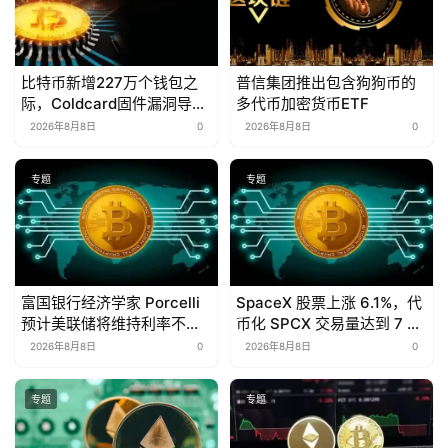
比特币新增227万个钱包之
普信集团推出包含狗狗币的
际，Coldcard固件漏洞导致
多代币加密货币ETF
1.16亿美元资金流失
2026年8月8日
0
2026年8月8日
0
专题
专题
富国银行经济学家 Porcelli
SpaceX 股票上涨 6.1%，代
预计美联储将维持利率不变
币化 SPCX 交易量达到 7 亿
至 2026 年
美元
2026年8月8日
0
2026年8月8日
0
专题
专题