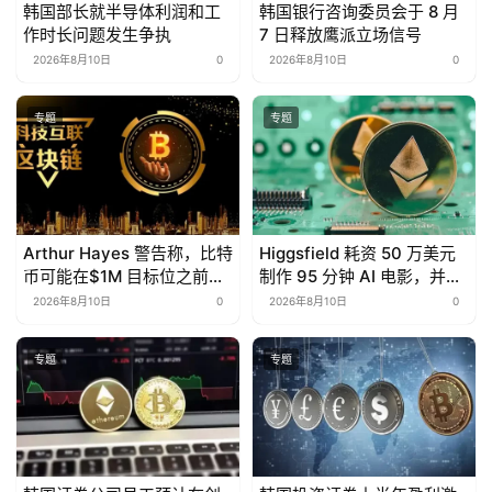
韩国部长就半导体利润和工
韩国银行咨询委员会于 8 月
作时长问题发生争执
7 日释放鹰派立场信号
2026年8月10日
0
2026年8月10日
0
专题
专题
Arthur Hayes 警告称，比特
Higgsfield 耗资 50 万美元
币可能在$1M 目标位之前跌
制作 95 分钟 AI 电影，并开
至50,000美元
源全部提示词
2026年8月10日
0
2026年8月10日
0
专题
专题