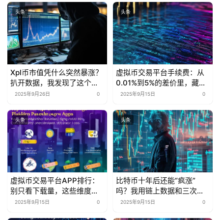
头条
头条
Xpl币市值凭什么突然暴涨？
虚拟币交易平台手续费：从
扒开数据，我发现了这个行
0.01%到5%的差价里，藏着
业秘密
多少被忽略的省钱密码？
2025年9月26日
0
2025年9月15日
0
头条
头条
虚拟币交易平台APP排行：
比特币十年后还能“疯涨”
别只看下载量，这些维度才
吗？我用链上数据和三次抄
是“真·核心指标”
底经历告诉你
2025年9月15日
0
2025年9月15日
0