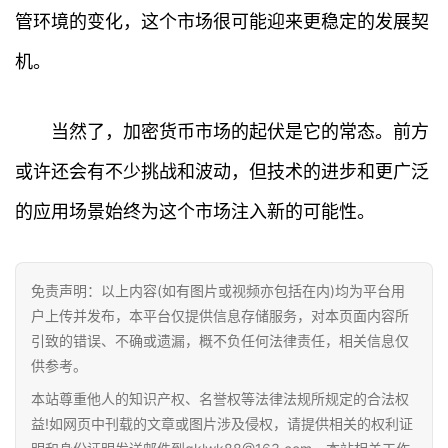
讯
管环境的变化，这个市场很可能迎来更稳定的发展契
机。
专
题
当然了，加密货币市场的起伏是它的常态。前方
百
科
或许还会有不少挑战和波动，但技术的进步和更广泛
的应用场景始终为这个市场注入新的可能性。
免责声明：以上内容(如有图片或视频亦包括在内)均为平台用
户上传并发布，本平台仅提供信息存储服务，对本页面内容所
引致的错误、不确或遗漏，概不负任何法律责任，相关信息仅
供参考。
本站尊重他人的知识产权、名誉权等法律法规所规定的合法权
益!如网页中刊载的文章或图片涉及侵权，请提供相关的权利证