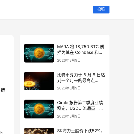
投稿
MARA 将 18,750 BTC 质
押为其在 Coinbase 和
Two Prime 的$600M 笔
2026年8月9日
比特币支持贷款的抵押品
比特币算力于 8 月 8 日达
到一个月来的最高点
920M TH/s。
2026年8月9日
块链
Circle 报告第二季度业绩
稳定，USDC 流通量上升
20%
2026年8月9日
SK海力士股价下跌52%，
个