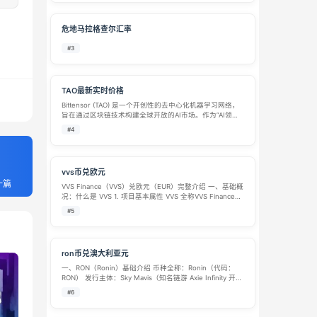
模商业应用。…
危地马拉格查尔汇率
#3
TAO最新实时价格
Bittensor (TAO) 是一个开创性的去中心化机器学习网络，
旨在通过区块链技术构建全球开放的AI市场。作为”AI领域
的比特币”，TAO采用独特的激励机制，将全球计算资源和
#4
机器学习模型连接起来，创造了一个去中心…
vvs币兑欧元
一篇
VVS Finance（VVS）兑欧元（EUR）完整介绍 一、基础概
况：什么是 VVS 1. 项目基本属性 VVS 全称VVS Finance，
取自 “Very Very Simple”，主打轻量化去中心化金融，
#5
2021 年底上线，是 Cr…
ron币兑澳大利亚元
一、RON（Ronin）基础介绍 币种全称：Ronin（代码：
RON） 发行主体：Sky Mavis（知名链游 Axie Infinity 开发
团队） 定位：Ronin 公链原生功能型代币，2022 年正式
#6
上线，专为区块链游戏场景打造。 核…