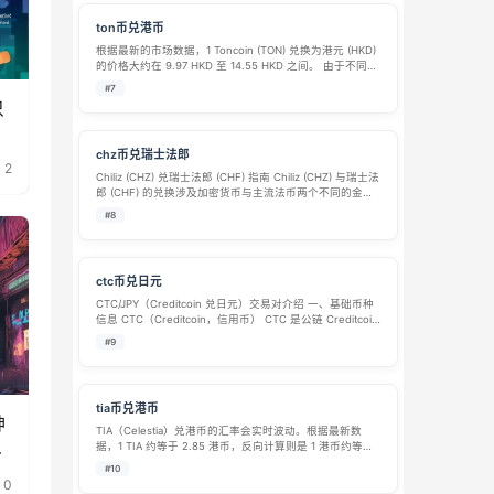
ton币兑港币
根据最新的市场数据，1 Toncoin (TON) 兑换为港元 (HKD)
的价格大约在 9.97 HKD 至 14.55 HKD 之间。 由于不同交
易平台的定价、手续费以及市场深度不同，查询到的实时
#7
汇率存在较大差异。以下是截至 2026 …
只
chz币兑瑞士法郎
2
Chiliz (CHZ) 兑瑞士法郎 (CHF) 指南 Chiliz (CHZ) 与瑞士法
郎 (CHF) 的兑换涉及加密货币与主流法币两个不同的金融
领域。其中，CHZ 是体育和娱乐粉丝代币平台 Chiliz 的原
#8
生加密货币，而 CHF 则是…
ctc币兑日元
CTC/JPY（Creditcoin 兑日元）交易对介绍 一、基础币种
信息 CTC（Creditcoin，信用币） CTC 是公链 Creditcoin
网络原生通证，项目 2019 年上线，主打去中心化全球信用
#9
借贷基础设施，利用区块链不可…
tia币兑港币
神
TIA（Celestia）兑港币的汇率会实时波动。根据最新数
戏
据，1 TIA 约等于 2.85 港币，反向计算则是 1 港币约等于
0.35 TIA。 项目背景：TIA是什么？ TIA 是 Celestia 网络
#10
的原生代币。Celestia …
0