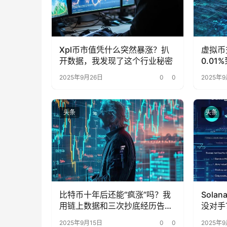
Xpl币市值凭什么突然暴涨？扒
虚拟币
开数据，我发现了这个行业秘密
0.0
被忽略
2025年9月26日
0
0
2025年9
头条
头条
比特币十年后还能“疯涨”吗？我
Sol
用链上数据和三次抄底经历告诉
没对手
你
了
2025年9月15日
0
0
2025年9