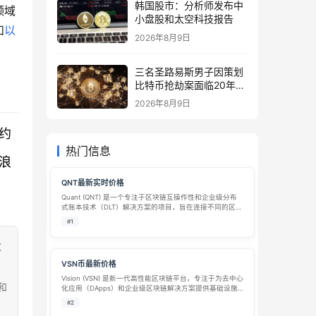
韩国股市：分析师发布中
领域
小盘股和太空科技报告
和
以
2026年8月9日
三名圣路易斯男子因策划
比特币抢劫案面临20年监
禁
2026年8月9日
约
热门信息
浪
QNT最新实时价格
Quant (QNT) 是一个专注于区块链互操作性和企业级分布
式账本技术（DLT）解决方案的项目，旨在连接不同的区块
链网络和传统金融系统。Quant 由Gilbert Verdian于2018
#1
年创立，其核心产品Overledger是全球首个…
致
VSN币最新价格
Vision (VSN) 是新一代高性能区块链平台，专注于为去中心
和
化应用（DApps）和企业级区块链解决方案提供基础设施
支持。作为一个多链生态系统，Vision 结合了高吞吐量、
#2
低延迟和可扩展性等优势，致力于推动区块链技术的大规