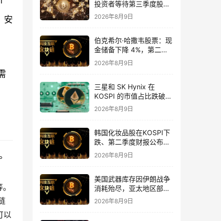
投资者等待第三季度股东
回报计划
2026年8月9日
，安
伯克希尔·哈撒韦股票：现
金储备下降 4%，第二季
度利润翻倍
2026年8月9日
需
三星和 SK Hynix 在
KOSPI 的市值占比跌破
50%
2026年8月9日
韩国化妆品股在KOSPI下
跌、第二季度财报公布之
际上涨，涨幅最高达 20%
。
2026年8月9日
美国武器库存因伊朗战争
等。
消耗殆尽，亚太地区部队
受到影响
链
2026年8月9日
可以