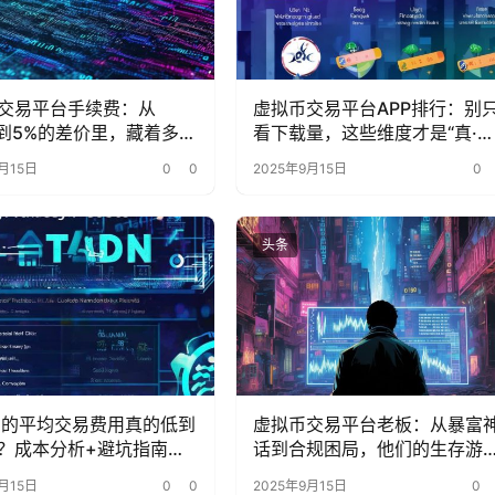
交易平台手续费：从
虚拟币交易平台APP排行：别
1%到5%的差价里，藏着多少
看下载量，这些维度才是“真·核
的省钱密码？
心指标”
月15日
0
0
2025年9月15日
0
头条
ana的平均交易费用真的低到
虚拟币交易平台老板：从暴富
？成本分析+避坑指南来
话到合规困局，他们的生存游
变了？
月15日
0
0
2025年9月15日
0