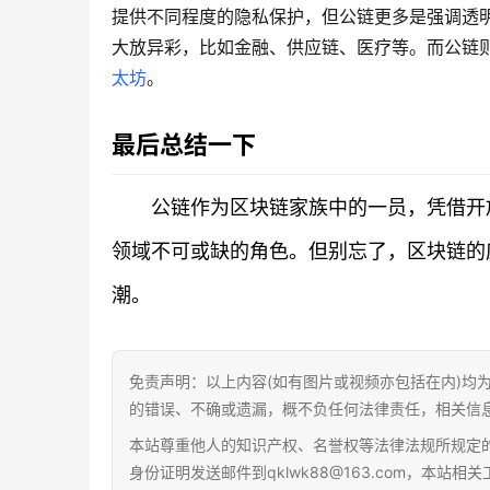
提供不同程度的隐私保护，但公链更多是强调透
大放异彩，比如金融、供应链、医疗等。而公链
太坊
。
最后总结一下
公链作为区块链家族中的一员，凭借开
领域不可或缺的角色。但别忘了，区块链的
潮。
免责声明：以上内容(如有图片或视频亦包括在内)均
的错误、不确或遗漏，概不负任何法律责任，相关信
本站尊重他人的知识产权、名誉权等法律法规所规定
身份证明发送邮件到qklwk88@163.com，本站