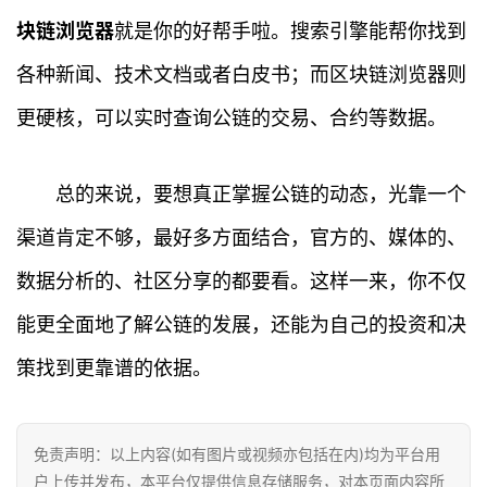
块链浏览器
就是你的好帮手啦。搜索引擎能帮你找到
各种新闻、技术文档或者白皮书；而区块链浏览器则
更硬核，可以实时查询公链的交易、合约等数据。
首
页
总的来说，要想真正掌握公链的动态，光靠一个
行
渠道肯定不够，最好多方面结合，官方的、媒体的、
情
数据分析的、社区分享的都要看。这样一来，你不仅
快
讯
能更全面地了解公链的发展，还能为自己的投资和决
策找到更靠谱的依据。
专
题
免责声明：以上内容(如有图片或视频亦包括在内)均为平台用
百
户上传并发布，本平台仅提供信息存储服务，对本页面内容所