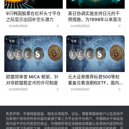
9只韩国股票在杠杆头寸平仓
美日协调实施支持日元的干
之际显示出回补空头潜力
预措施，为1998年以来首次
2026年8月8日
0
2026年8月8日
0
专题
专题
欧盟将审查 MiCA 框架，针
元大证券推荐标普500等权
对非欧盟稳定币的许可制度
重备兑看涨期权ETF，面向
波动性股票。
2026年8月8日
0
2026年8月8日
0
免责声明：币搜网超链接、相关应用程序、论坛、博客等媒体账户以及其他平
台和用户发布的所有内容均来源于第三方平台及平台用户。币搜网对于网站及
其内容不作任何类型的保证，币搜网所有区块链相关数据以及其他内容资料仅
供用户学习及研究之用，不构成任何投资、法律等其他领域的建议和依据。币