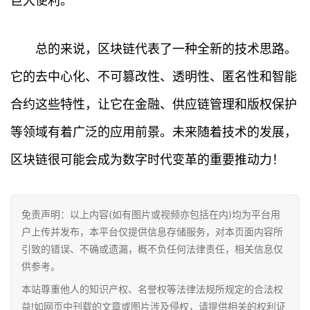
巨大便利。
讯
总的来说，区块链代表了一种全新的技术思路。
专
题
它的去中心化、不可篡改性、透明性、匿名性和智能
合约这些特性，让它在金融、供应链管理和版权保护
百
科
等领域有着广泛的应用前景。未来随着技术的发展，
区块链很可能会成为数字时代变革的重要推动力！
免责声明：以上内容(如有图片或视频亦包括在内)均为平台用
户上传并发布，本平台仅提供信息存储服务，对本页面内容所
引致的错误、不确或遗漏，概不负任何法律责任，相关信息仅
供参考。
本站尊重他人的知识产权、名誉权等法律法规所规定的合法权
益!如网页中刊载的文章或图片涉及侵权，请提供相关的权利证