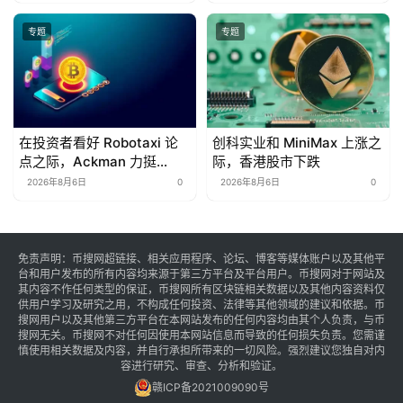
专题
专题
在投资者看好 Robotaxi 论
创科实业和 MiniMax 上涨之
点之际，Ackman 力挺
际，香港股市下跌
Uber 股票
2026年8月6日
0
2026年8月6日
0
免责声明：币搜网超链接、相关应用程序、论坛、博客等媒体账户以及其他平
台和用户发布的所有内容均来源于第三方平台及平台用户。币搜网对于网站及
其内容不作任何类型的保证，币搜网所有区块链相关数据以及其他内容资料仅
供用户学习及研究之用，不构成任何投资、法律等其他领域的建议和依据。币
搜网用户以及其他第三方平台在本网站发布的任何内容均由其个人负责，与币
搜网无关。币搜网不对任何因使用本网站信息而导致的任何损失负责。您需谨
慎使用相关数据及内容，并自行承担所带来的一切风险。强烈建议您独自对内
容进行研究、审查、分析和验证。
赣ICP备2021009090号