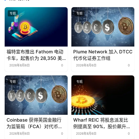
专题
专题
福特宣布推出 Fathom 电动
Plume Network 加入 DTCC
卡车，起售价为 28,350 美
代币化证券工作组
元
2026年8月6日
0
2026年8月6日
0
专题
专题
Coinbase 获得英国金融行
Wharf REIC 将股息派发比
为监管局（FCA）对代币化
例提高至 90%，股价飙升
美国股票的全面授权
13.7%
2026年8月6日
0
2026年8月6日
0