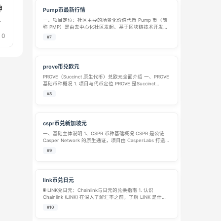
神
Pump币最新行情
戏
一、项目定位：社区主导的场景化价值代币​ Pump 币（简
称 PMP）是由去中心化社区发起、基于区块链技术开发的
社区驱动型加密代币，核心定位是打破传统加密代币 “重投
0
#7
机、轻应用” 的痛点，构建 “社区治理 + 场景落地” 双轮驱
动的价值生态…
prove币兑欧元
PROVE（Succinct 原生代币）兑欧元全面介绍 一、PROVE
基础币种概况 1. 项目与代币定位 PROVE 是Succinct
Network去中心化零知识证明（ZK）网络的原生 ERC-20
#8
功能型代币，依托以太坊主网发行，主…
cspr币兑新加坡元
一、基础主体说明 1、CSPR 币种基础概况 CSPR 是公链
Casper Network 的原生通证，项目由 CasperLabs 打造，
2021 年 3 月正式上线主网，是基于 CBC 安全架构的 PoS
#9
权益证明 Layer1 公链…
link币兑日元
🌐 LINK兑日元：Chainlink与日元的兑换指南 1. 认识
Chainlink (LINK) 在深入了解汇率之前，了解 LINK 是什么
会很有帮助。Chainlink 是一个去中心化的预言机网络，它
#10
的核心作用是安全地将区块链上的智能…