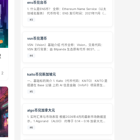
ens币兑台币
1. 什么是ENS币？ 全称：Ethereum Name Service（以太
坊域名服务） 代币符号：ENS 发行时间：2021年11月（空
投给早期用户） 发行总量：总供应量1亿枚，目前处于持续
#3
解锁状态。 核心用途：ENS是一个去中心化的域…
vsn币兑港币
VSN（Vision）基础介绍 代币全称：Vision，交易代码：
VSN 发行背景：由 Bitpanda 生态原有代币 BEST、
Pantos（PAN）合并升级推出，由 Vision Web3 基金会运
只
#4
营，基于以太坊 ERC-20 标准发行…
2
kaito币兑新加坡元
一、基础标的简介 1. Kaito（代币代码：KAITO） KAITO 是
搭建在 Base 公链 上的 AI 信息金融（InfoFi）项目原生代
币，上线时间 2025 年 2 月。 项目定位：AI 驱动的 Web3
#5
信息聚合平台，通过 Ya…
algo币兑加拿大元
1. 实时汇率与市场表现 根据2026年4月的最新市场数据显
示，1 Algorand （ALGO） 约等于 0.14 – 0.16 加拿大元
（CAD） 。由于加密货币市场波动较大，各大平台提供的
#6
实时价格略有差异： 价格范围：部…