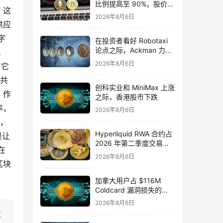
比例提高至 90%，股价飙
，这
升 13.7%
2026年8月6日
供应
字
在投资者看好 Robotaxi
论点之际，Ackman 力挺
。
Uber 股票
2026年8月6日
，它
公共
创科实业和 MiniMax 上涨
，作
之际，香港股市下跌
率，
2026年8月6日
案，
Hyperliquid RWA 合约占
是让
2026 年第二季度交易活
在
动的 32%
2026年8月6日
区块
加拿大用户占 $116M
Coldcard 漏洞损失的
25%
2026年8月6日
致