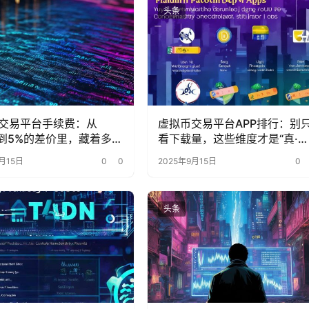
头条
交易平台手续费：从
虚拟币交易平台APP排行：别
1%到5%的差价里，藏着多少
看下载量，这些维度才是“真·核
的省钱密码？
心指标”
月15日
0
0
2025年9月15日
0
头条