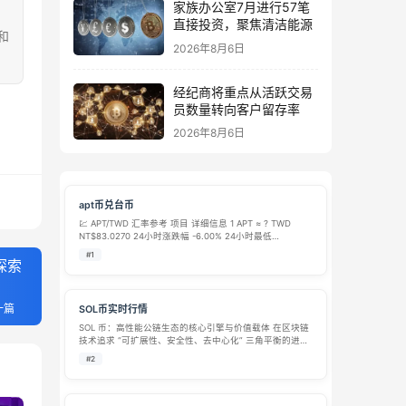
家族办公室7月进行57笔
直接投资，聚焦清洁能源
和
2026年8月6日
经纪商将重点从活跃交易
员数量转向客户留存率
2026年8月6日
apt币兑台币
💹 APT/TWD 汇率参考 项目 详细信息 1 APT ≈ ? TWD
NT$83.0270 24小时涨跌幅 -6.00% 24小时最低
NT$81.2354 24小时最高 NT$91.1196 历史最高
#1
探索
NT$630.73 历史最低 N…
一篇
SOL币实时行情
SOL 币：高性能公链生态的核心引擎与价值载体​ 在区块链
技术追求 “可扩展性、安全性、去中心化” 三角平衡的进程
中，Solana 公链以其突破性的性能表现脱颖而出，而 SOL
#2
币作为其原生代币，不仅是支撑网络运行的 “燃料”，更是
连接生态…