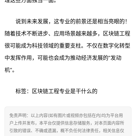
理这些方面独当一面。
说到未来发展，这专业的前景还是相当亮眼的！
首
随着技术不断进步、应用场景越来越多，区块链工程
页
很可能成为科技领域的重要支柱。不仅在数字化转型
行
中发挥作用，可能也会成为推动经济发展的“发动
情
机”。
快
讯
标签：区块链工程专业是干什么的
专
题
免责声明：以上内容(如有图片或视频亦包括在内)均为平台用
户上传并发布，本平台仅提供信息存储服务，对本页面内容所
百
引致的错误、不确或遗漏，概不负任何法律责任，相关信息仅
科