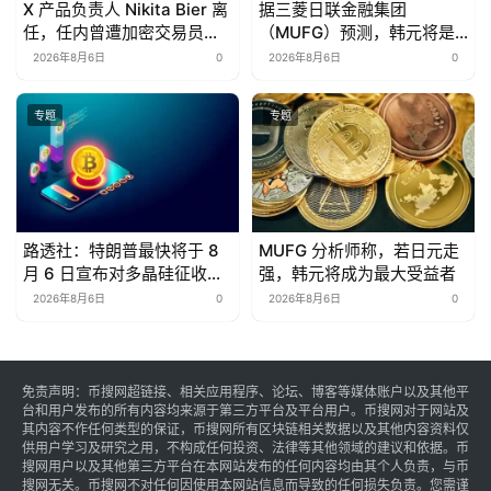
X 产品负责人 Nikita Bier 离
据三菱日联金融集团
任，任内曾遭加密交易员指
（MUFG）预测，韩元将是
控限制帖子传播
从日元走强中受益最多的货
2026年8月6日
0
2026年8月6日
0
币。
专题
专题
路透社：特朗普最快将于 8
MUFG 分析师称，若日元走
月 6 日宣布对多晶硅征收
强，韩元将成为最大受益者
15% 关税并设定最低价格
2026年8月6日
0
2026年8月6日
0
免责声明：币搜网超链接、相关应用程序、论坛、博客等媒体账户以及其他平
台和用户发布的所有内容均来源于第三方平台及平台用户。币搜网对于网站及
其内容不作任何类型的保证，币搜网所有区块链相关数据以及其他内容资料仅
供用户学习及研究之用，不构成任何投资、法律等其他领域的建议和依据。币
搜网用户以及其他第三方平台在本网站发布的任何内容均由其个人负责，与币
搜网无关。币搜网不对任何因使用本网站信息而导致的任何损失负责。您需谨