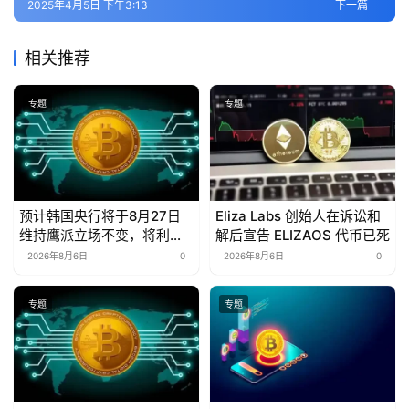
2025年4月5日 下午3:13
下一篇
相关推荐
专题
专题
预计韩国央行将于8月27日
Eliza Labs 创始人在诉讼和
维持鹰派立场不变，将利率
解后宣告 ELIZAOS 代币已死
维持在2.75%。
2026年8月6日
0
2026年8月6日
0
专题
专题