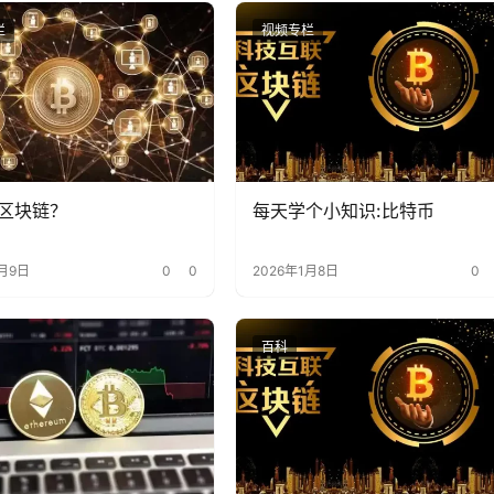
栏
视频专栏
区块链？
每天学个小知识:比特币
1月9日
0
0
2026年1月8日
0
百科