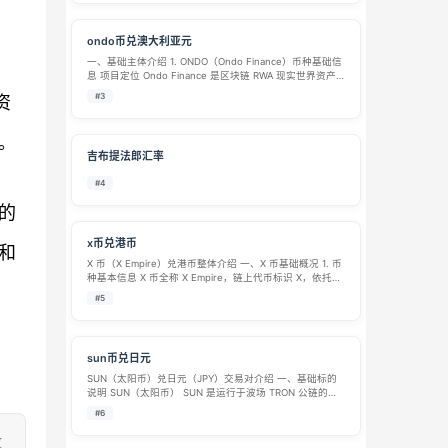
ondo币兑澳大利亚元
一、基础主体介绍 1. ONDO（Ondo Finance）币种基础信
息 项目定位 Ondo Finance 是区块链 RWA 现实世界资产
代币化赛道主流项目，核心业务是将美国国债、货币基
#3
资
金、美股、ETF 等传统标准化金融资产上链代币化，打…
。
吉布提法郎汇率
#4
的
x币兑港币
和
X 币（X Empire）兑港币整体介绍 一、X 币基础概况 1. 币
种基本信息 X 币全称 X Empire，链上代币标识 X，依托公
链发行流通，归类为市场主流小众加密代币，整体体量偏
#5
小。 发行总量：固定总量约 6900 亿枚，当前代币基…
sun币兑日元
SUN（太阳币）兑日元（JPY）交易对介绍 一、基础标的
说明 SUN（太阳币） SUN 是运行于波场 TRON 公链的去
中心化加密代币，为 SUN.io 去中心化交易平台原生通证。
#6
SUN 定位为 DeFi 治理代币，无团队预挖、无私募份额，…
致