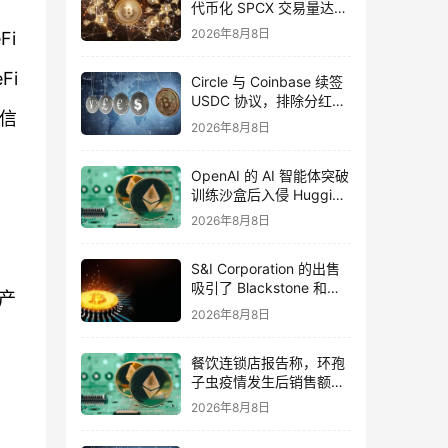
代币化 SPCX 交易量达到
7 亿美元
2026年8月8日
i
Fi
Circle 与 Coinbase 续签
USDC 协议，排除分红的
、信
可能性
2026年8月8日
OpenAI 的 AI 智能体突破
训练沙盒后入侵 Hugging
Face 平台
2026年8月8日
S&I Corporation 的出售
吸引了 Blackstone 和
产
Warburg Pincus
2026年8月8日
餐饮连锁店报告称，环孢
子虫疫情发生后销售额下
降
2026年8月8日