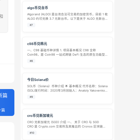
algo币兑台币
Algorand (ALGO) 是台湾合法可交易的加密货币，目前 1 枚
和
ALGO 约可兑换 3.7 元新台币。以下是关于 ALGO 兑新台
币的完整介绍： 📊 汇率速览 项目 数据 数据来源 1 ALGO
#7
兑换 TWD 约 NT$3.72 …
c98币兑韩元
一、C98 基础币种详情 1. 项目基本概况 C98 全称
Coin98，是 Coin98 一站式跨链 DeFi 生态的原生功能型
代币，项目 2020 年正式上线，定位为链接传统金融与去
#8
中心化金融的跨链基础设施入口。 整套生态核心产品包
含： …
今日Solana价
SOL币（Solana）币种介绍 🌟 基本概况 代币名称：Solana
(SOL)发行时间：2020年3月创始人：Anatoly Yakovenko
新篇
核心定位：高性能公链平台原生代币 ⚙️ 技术特性 共识机
#9
制：独创的历史证明（PoH）与权益证…
一篇
cro币兑新加坡元
CRO 兑新加坡元 (SGD) 介绍 一、 关于 CRO 与 SGD
CRO 是 Crypto.com 交易所及其推出的 Cronos 区块链的
原生代币。最初，CRO 主要作为其生态内 Visa 卡的核心权
#10
益资产，用户通过“锁仓”（质押）C…