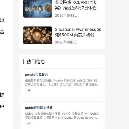
参议院将《CLARITY法
案》推迟至8月7日休会结
束后审议，XRP ETF资金
2026年8月8日
流入下降79%
以
Situational Awareness 承
合
诺$500M 向芯片初创公
司 Source Foundry 提供
2026年8月8日
支持
热门信息
pendle币兑日元
根据最新的市场数据，Pendle (PENDLE) 兑日元 (JPY) 的
汇率会实时波动。本文提供综合介绍，帮助你了解当前价
值及如何在日本获取该资产。 汇率波动提示：下文中提及
#1
的汇率是各平台在特定时刻的截取数据，具有高度时效
提
性。加密货币市场…
户
qubic币兑瑞士法郎
QUBIC 加密货币兑瑞士法郎（CHF）完整介绍 一、QUBIC
基础项目概况 1. 项目基本定位 QUBIC 是Qubic Network
公链原生代币，由 IOTA、NXT 联合创始人 Sergey
#2
Ivancheglo 打造的一级底层…