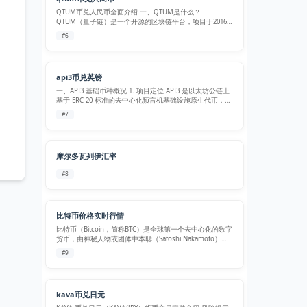
QTUM币兑人民币全面介绍 一、QTUM是什么？
QTUM（量子链）是一个开源的区块链平台，项目于2016
年启动，2017年正式上线主网。它的最大特点是融合了比
#6
特币和以太坊两大区块链的优势——采用比特币的UTXO交
易模型确保安全性，同时兼容…
api3币兑英镑
一、API3 基础币种概况 1. 项目定位 API3 是以太坊公链上
基于 ERC-20 标准的去中心化预言机基础设施原生代币，主
打第一方预言机模式，摒弃传统预言机中间转发环节，允
#7
许线下正规数据服务商自主部署 Airnode 节点，将金融行
情…
摩尔多瓦列伊汇率
#8
比特币价格实时行情
比特币（Bitcoin，简称BTC）是全球第一个去中心化的数字
货币，由神秘人物或团体中本聪（Satoshi Nakamoto）于
2008年提出，2009年正式启动。它不依赖于任何中央机构
#9
或政府发行，而是通过点对点网络和密码学原理运作，实
现了…
kava币兑日元