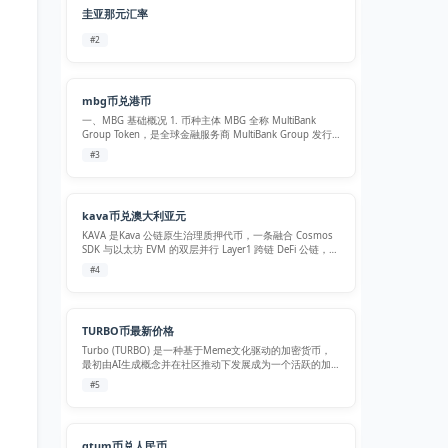
圭亚那元汇率
#2
mbg币兑港币
一、MBG 基础概况 1. 币种主体 MBG 全称 MultiBank
Group Token，是全球金融服务商 MultiBank Group 发行
的ERC-20 链上生态功能型代币，依托集团外汇、加密交
#3
易、机构 ECN 交易、RWA 现…
kava币兑澳大利亚元
KAVA 是Kava 公链原生治理质押代币，一条融合 Cosmos
SDK 与以太坊 EVM 的双层并行 Layer1 跨链 DeFi 公链，主
打多链借贷、稳定币发行、跨链资产互通服务Kava。 核心
#4
用途 质押 Staking：绑定 KAV…
TURBO币最新价格
Turbo (TURBO) 是一种基于Meme文化驱动的加密货币，
最初由AI生成概念并在社区推动下发展成为一个活跃的加
密项目。与传统的区块链项目不同，Turbo 更注重社区参
#5
与、娱乐性和去中心化实验，而非复杂的技术架构。
TURBO 代币在…
qtum币兑人民币