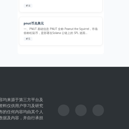
#14
pnut币兑美元
一、PNUT 基础信息 PNUT 全称 Peanut the Squirrel，市场
俗称松鼠币，是部署在Solana 公链上的 SPL 迷因
（Meme）代币，2024 年 10 月底依托海外社交平台爆火的
#15
松鼠 Peanut 事件诞生，通过 …
容均来源于第三方平台及
资料仅供用户学习及研究
布的任何内容均由其个人
数据及内容，并自行承担