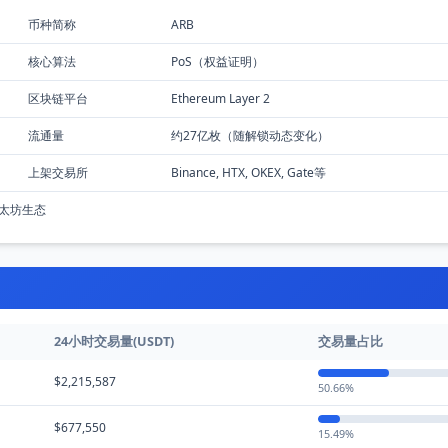
币种简称
ARB
核心算法
PoS（权益证明）
区块链平台
Ethereum Layer 2
流通量
约27亿枚（随解锁动态变化）
上架交易所
Binance, HTX, OKEX, Gate等
, 以太坊生态
24小时交易量(USDT)
交易量占比
$2,215,587
50.66%
$677,550
15.49%