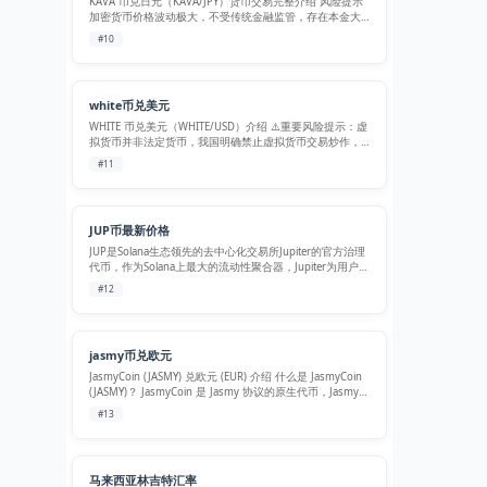
KAVA 币兑日元（KAVA/JPY）货币交易完整介绍 风险提示
加密货币价格波动极大，不受传统金融监管，存在本金大
幅亏损、平台跑路、政策管控等多重风险，本文仅作产品
#10
科普，不构成任何投资建议。 一、两种标的基础定义 1.
KAVA（Kava…
white币兑美元
WHITE 币兑美元（WHITE/USD）介绍 ⚠️重要风险提示：虚
拟货币并非法定货币，我国明确禁止虚拟货币交易炒作，
相关交易属于非法金融活动，不受法律保护。本文仅作客
#11
观信息科普，不构成任何交易、投资建议。 一、基础标的
介绍 WHITE 币…
JUP币最新价格
JUP是Solana生态领先的去中心化交易所Jupiter的官方治理
代币，作为Solana上最大的流动性聚合器，Jupiter为用户提
供最优的交易路径、丰富的流动性以及创新的DeFi服务。
#12
JUP代币旨在推动社区治理，促进生态发展，奖励早期用…
jasmy币兑欧元
JasmyCoin (JASMY) 兑欧元 (EUR) 介绍 什么是 JasmyCoin
(JASMY)？ JasmyCoin 是 Jasmy 协议的原生代币，Jasmy
是一家总部位于日本东京的物联网（IoT）平台开发商。该
#13
项目的核心使命…
马来西亚林吉特汇率