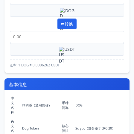
DOG
⇄
转换
USDT
汇率:
1 DOG = 0.0006262 USDT
基本信息
中
文
币种
狗狗币（通用简称）
DOG
名
简称
称
英
文
核心
Dog Token
Scrypt（部分基于ERC-20）
名
算法