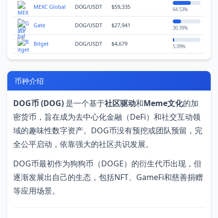
MEXC Global
DOG/USDT
$59,335
64.53%
Gate
DOG/USDT
$27,941
30.39%
首
Bitget
DOG/USDT
$4,679
5.09%
页
币种介绍
行
情
DOG币 (DOG)
是一个基于
社区驱动
和
Meme文化
的加
密货币，旨在成为去中心化金融（DeFi）和社交互动领
快
域的趣味性数字资产。DOG币没有预挖或团队预留，完
讯
全公平启动，依靠强大的社区共识发展。
专
DOG币最初作为狗狗币（DOGE）的衍生代币出现，但
题
逐渐发展出自己的生态，包括NFT、GameFi和慈善捐赠
等应用场景。
百
科