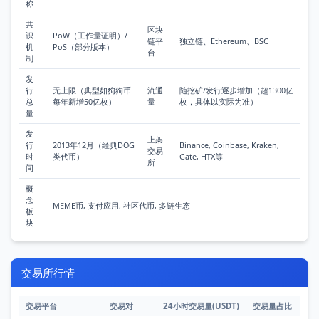
称
共
区块
识
PoW（工作量证明）/
链平
独立链、Ethereum、BSC
机
PoS（部分版本）
台
制
发
行
无上限（典型如狗狗币
流通
随挖矿/发行逐步增加（超1300亿
总
每年新增50亿枚）
量
枚，具体以实际为准）
量
发
上架
行
2013年12月（经典DOG
Binance, Coinbase, Kraken,
交易
时
类代币）
Gate, HTX等
所
间
概
念
MEME币, 支付应用, 社区代币, 多链生态
板
块
交易所行情
交易平台
交易对
24小时交易量(USDT)
交易量占比