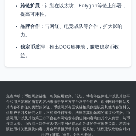
跨链扩展
：计划在以太坊、Polygon等链上部署，
提高可用性。
品牌合作
：与网红、电竞战队等合作，扩大影响
力。
稳定币质押
：推出DOG质押池，赚取稳定币收
益。
免责声明：币搜网超链接、相关应用程序、论坛、博客等媒体账户以及其他平
台和用户发布的所有内容均来源于第三方平台及平台用户。币搜网对于网站及
其内容不作任何类型的保证，币搜网所有区块链相关数据以及其他内容资料仅
供用户学习及研究之用，不构成任何投资、法律等其他领域的建议和依据。币
搜网用户以及其他第三方平台在本网站发布的任何内容均由其个人负责，与币
搜网无关。币搜网不对任何因使用本网站信息而导致的任何损失负责。您需谨
慎使用相关数据及内容，并自行承担所带来的一切风险。强烈建议您独自对内
容进行研究、审查、分析和验证。