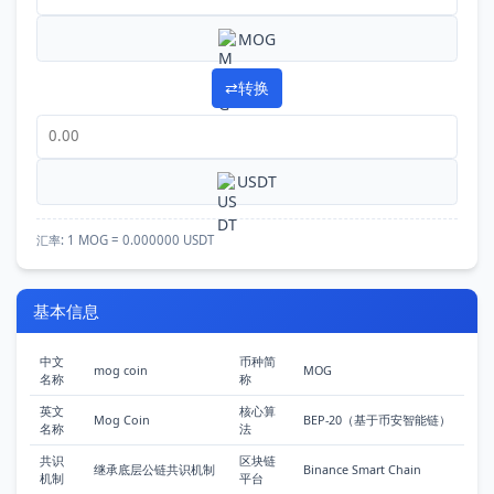
MOG
⇄
转换
USDT
汇率:
1 MOG = 0.000000 USDT
基本信息
中文
币种简
mog coin
MOG
名称
称
英文
核心算
Mog Coin
BEP-20（基于币安智能链）
名称
法
共识
区块链
继承底层公链共识机制
Binance Smart Chain
机制
平台