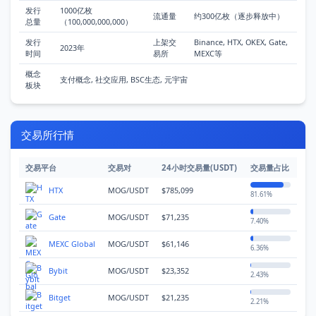
发行
1000亿枚
流通量
约300亿枚（逐步释放中）
总量
（100,000,000,000）
发行
上架交
Binance, HTX, OKEX, Gate,
2023年
时间
易所
MEXC等
首
概念
支付概念, 社交应用, BSC生态, 元宇宙
板块
页
行
交易所行情
情
交易平台
交易对
24小时交易量(USDT)
交易量占比
快
HTX
MOG/USDT
$785,099
81.61%
讯
Gate
MOG/USDT
$71,235
7.40%
专
MEXC Global
MOG/USDT
$61,146
6.36%
题
Bybit
MOG/USDT
$23,352
2.43%
百
Bitget
MOG/USDT
$21,235
2.21%
科