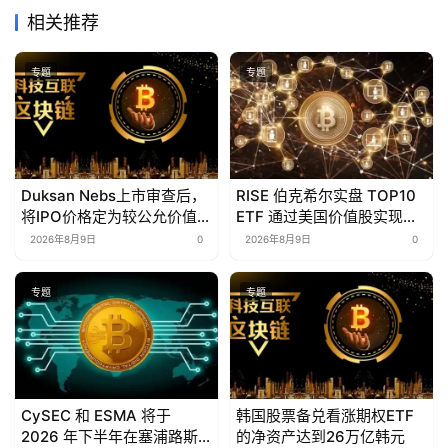
相关推荐
专题
专题
Duksan Nebs上市审查后，
RISE 伯克希尔实盘 TOP10
将IPO价格定为较公允价值低
ETF 通过美国价值股实现年
39%
初至今 7.51% 的回报率
2026年8月9日
0
2026年8月9日
0
专题
专题
CySEC 和 ESMA 将于
韩国股票备兑看涨期权ETF
2026 年下半年在塞浦路斯
的净资产达到26万亿韩元