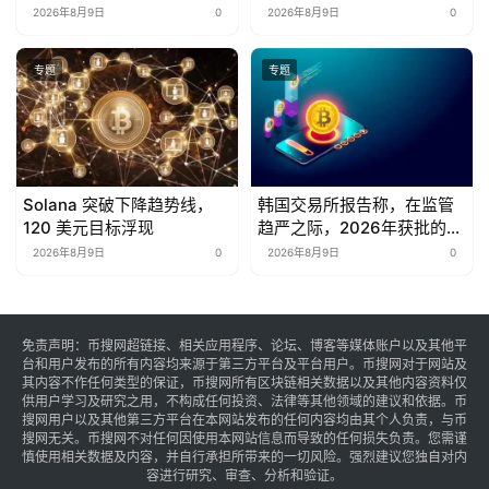
启动加密货币托管审计
2026年8月9日
0
2026年8月9日
0
专题
专题
Solana 突破下降趋势线，
韩国交易所报告称，在监管
120 美元目标浮现
趋严之际，2026年获批的
SPAC数量为零
2026年8月9日
0
2026年8月9日
0
免责声明：币搜网超链接、相关应用程序、论坛、博客等媒体账户以及其他平
台和用户发布的所有内容均来源于第三方平台及平台用户。币搜网对于网站及
其内容不作任何类型的保证，币搜网所有区块链相关数据以及其他内容资料仅
供用户学习及研究之用，不构成任何投资、法律等其他领域的建议和依据。币
搜网用户以及其他第三方平台在本网站发布的任何内容均由其个人负责，与币
搜网无关。币搜网不对任何因使用本网站信息而导致的任何损失负责。您需谨
慎使用相关数据及内容，并自行承担所带来的一切风险。强烈建议您独自对内
容进行研究、审查、分析和验证。