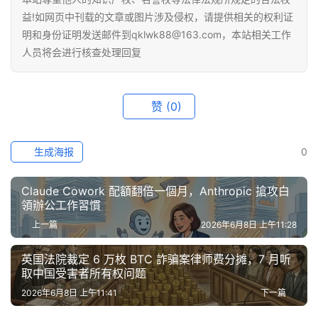
益!如网页中刊载的文章或图片涉及侵权，请提供相关的权利证
明和身份证明发送邮件到qklwk88@163.com，本站相关工作
人员将会进行核查处理回复
赞
(0)
生成海报
0
Claude Cowork 配額翻倍一個月，Anthropic 搶攻白
領辦公工作習慣
上一篇
2026年6月8日 上午11:28
英国法院裁定 6 万枚 BTC 詐骗案律师费分摊，7 月听
取中国受害者所有权问题
2026年6月8日 上午11:41
下一篇