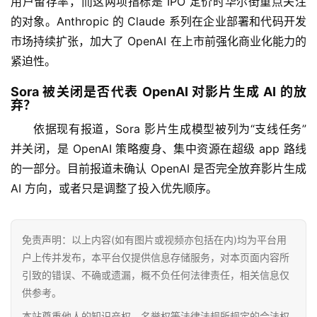
用户留存率，而这两项指标是 IPO 定价时华尔街重点关注
的对象。Anthropic 的 Claude 系列在企业部署和代码开发
市场持续扩张，加大了 OpenAI 在上市前强化商业化能力的
首
紧迫性。
页
Sora 被关闭是否代表 OpenAI 对影片生成 AI 的放
弃？
行
情
依据现有报道，Sora 影片生成模型被列为“支线任务”
并关闭，是 OpenAI 策略瘦身、集中资源在超级 app 路线
快
的一部分。目前报道未确认 OpenAI 是否完全放弃影片生成 
讯
AI 方向，或者只是调整了投入优先顺序。
专
题
免责声明：以上内容(如有图片或视频亦包括在内)均为平台用
户上传并发布，本平台仅提供信息存储服务，对本页面内容所
引致的错误、不确或遗漏，概不负任何法律责任，相关信息仅
百
供参考。
科
本站尊重他人的知识产权、名誉权等法律法规所规定的合法权