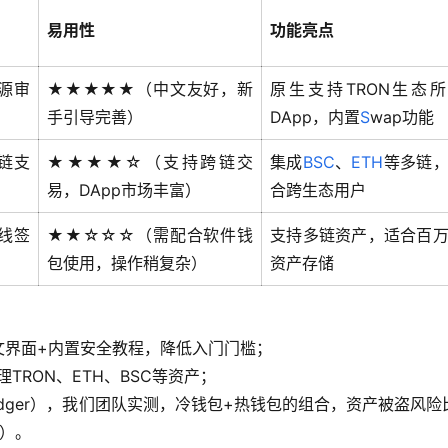
易用性
功能亮点
源审
★★★★★（中文友好，新
原生支持TRON生态
手引导完善）
DApp，内置
S
wap功能
链支
★★★★☆（支持跨链交
集成
B
SC
、
ETH
等多链
易，DApp市场丰富）
合跨生态用户
线签
★★☆☆☆（需配合软件钱
支持多链资产，适合百
包使用，操作稍复杂）
资产存储
+中文界面+内置安全教程，降低入门门槛；
管理TRON、ETH、BSC等资产；
edger），我们团队实测，冷钱包+热钱包的组合，资产被盗风险
计）。