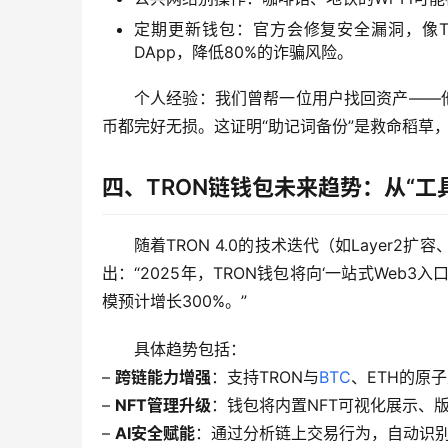
定期更新钱包：官方会修复安全漏洞，像TRO
DApp，降低80%的诈骗风险。
个人经验：我们曾帮一位用户找回资产——他
币都完好无损。这证明“助记词备份”是救命稻草
四、TRON链钱包未来趋势：从“工具
随着TRON 4.0的技术迭代（如Layer
出：“2025年，TRON钱包将向‘一站式Web3入
模预计增长300%。”
具体趋势包括：
– 
跨链能力增强
：支持TRON与
BTC
、ETH的原
– 
NFT管理升级
：钱包将内置NFT可视化展示、
– 
AI安全赋能
：通过分析链上交易行为，自动识