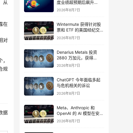
。从
度业绩超预期后飙升
16%，华尔街将目标价上
2026年8月7日
调至 355 美元
露在
Wintermute 获得针对股
票和 ETF 的美国经纪交易
商资格
2026年8月7日
相对
Denarius Metals 投资
2880 万加元，获得
个，
Copper Giant Resources
2026年8月7日
合规
15.6% 的股份
ChatGPT 今年面临多起
与危机相关的诉讼
2026年8月7日
Meta、Anthropic 和
数据
OpenAI 的 AI 模型在安全
测试期间入侵外部组织
2026年8月7日