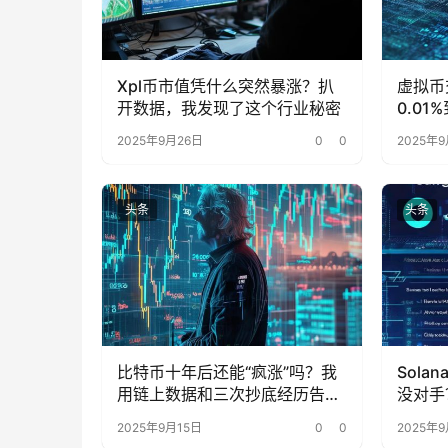
Xpl币市值凭什么突然暴涨？扒
虚拟币
开数据，我发现了这个行业秘密
0.0
被忽略
2025年9月26日
0
0
2025年9
头条
头条
比特币十年后还能“疯涨”吗？我
Sol
用链上数据和三次抄底经历告诉
没对手
你
了
2025年9月15日
0
0
2025年9