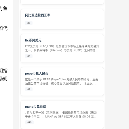
≈ C$0.071 – C$0.105 综合多个平台…
钓鱼
冈比亚达拉西汇率
#7
和代
ltc币兑美元
LTC兑美元（LTC/USD）是加密货币市场上最活跃的交易对
之一，代表莱特币（Litecoin）与美元（USD）之间的兑换
关系。作为”数字白银”，莱特币凭借其快速、低成本的支付
#8
特性，在加密生态中占据重要地位。 📊 实…
明指
pepe币兑人民币
场规
这是一个关于 PEPE (PepeCoin) 兑换人民币的介绍，主要
涵盖当前市场价格、核心信息以及风险提示。 请注意，加
密货币市场波动剧烈，以下价格数据为截至 2026年4月9
#9
日 的最新参考信息。 1. 💰 PEPE 兑人民币实时汇率 根据…
mana币兑英镑
. 实时汇率一览（示例数据） 根据最新的市场数据（来源
于多个平台），MANA 兑 GBP 的汇率大约在 £0.06 至
£0.18 之间浮动。以下是一些参考数据： 来源平台 / 数据
#10
日期 参考价格 (1 MANA) 价格变动（24小时） 示…