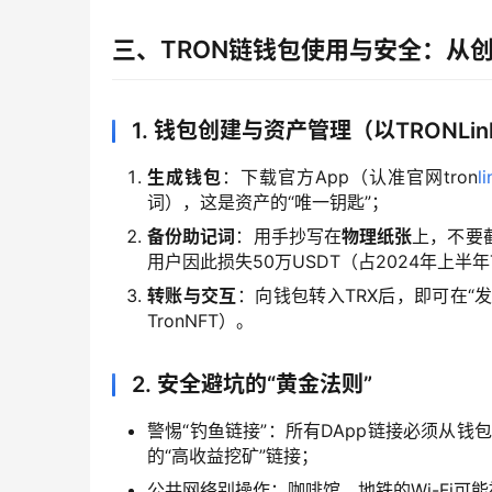
三、TRON链钱包使用与安全：从
1. 钱包创建与资产管理（以TRONLi
生成钱包
：下载官方App（认准官网tron
li
词），这是资产的“唯一钥匙”；
备份助记词
：用手抄写在
物理纸张
上，不要
用户因此损失50万USDT（占2024年上半年
转账与交互
：向钱包转入TRX后，即可在“发现
TronNFT）。
2. 安全避坑的“黄金法则”
警惕“钓鱼链接”：所有DApp链接必须从钱包
的“高收益挖矿”链接；
公共网络别操作：咖啡馆、地铁的Wi-Fi