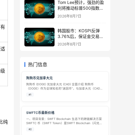
Tom Lee预计，强劲的盈
利将推动标普500指数在
8月前升至8,000点
2026年8月7日
所有
韩国股市：KOSPI反弹
3.76%后，保证金交易激
增1万亿韩元
2026年8月7日
，适
热门信息
万级
狗狗币兑加拿大元
狗狗币 (DOGE) 兑加拿大元 (CAD) 全面介绍 狗狗币
（DOGE）作为全球知名的“迷因币”，与加拿大元（CAD）
的交易对为想要在加拿大市场交易或使用数字货币的用户
#1
提供了直接的桥梁。以下是对该货币对的详细介绍。 1. 实
时汇率与市场数…
SWFTC币最新价格
一、项目背景：SWFT Blockchain 生态下的跨链解决方案​
比纯
SWFTC 币（SWFT Token）是SWFT Blockchain（闪兑区
块链）生态发行的原生功能型代币，其诞生源于 2018 年区
#2
块链行业 “跨链资产流通效率低、手…