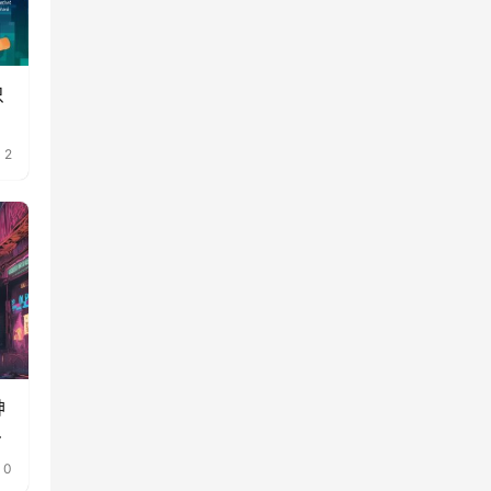
只
2
神
戏
0