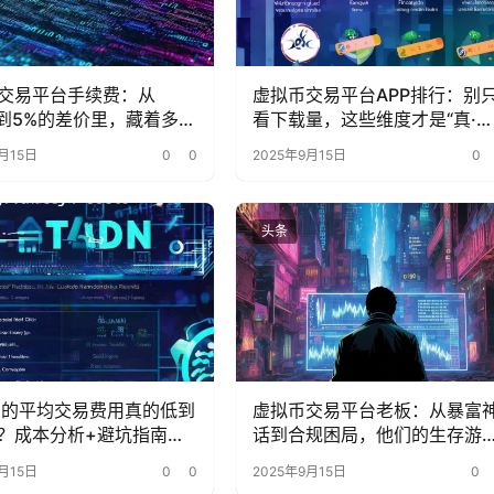
交易平台手续费：从
虚拟币交易平台APP排行：别
1%到5%的差价里，藏着多少
看下载量，这些维度才是“真·核
的省钱密码？
心指标”
月15日
0
0
2025年9月15日
0
头条
ana的平均交易费用真的低到
虚拟币交易平台老板：从暴富
？成本分析+避坑指南来
话到合规困局，他们的生存游
变了？
月15日
0
0
2025年9月15日
0