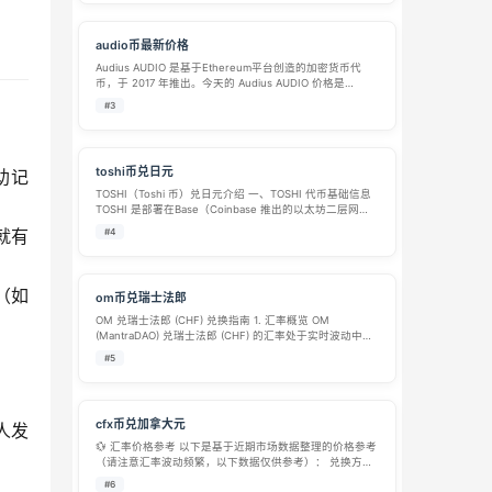
audio币最新价格
Audius AUDIO 是基于Ethereum平台创造的加密货币代
币，于 2017 年推出。今天的 Audius AUDIO 价格是
$0.0192，过去 24 小时的 Audius 交易量是 $370.13万。
#3
今天的 Audius开盘…
toshi币兑日元
助记
TOSHI（Toshi 币）兑日元介绍 一、TOSHI 代币基础信息
TOSHI 是部署在Base（Coinbase 推出的以太坊二层网
络）上的迷因代币（Meme 币），名称源自 Coinbase 联
就有
#4
合创始人布莱恩・阿姆斯特朗的宠物猫，同时…
（如
om币兑瑞士法郎
OM 兑瑞士法郎 (CHF) 兑换指南 1. 汇率概览 OM
(MantraDAO) 兑瑞士法郎 (CHF) 的汇率处于实时波动中。
根据近期数据显示，1 个 OM 的价值约在 0.01 CHF 至
#5
0.08 CHF 之间浮动，具体取决于 O…
cfx币兑加拿大元
人发
💱 汇率价格参考 以下是基于近期市场数据整理的价格参考
（请注意汇率波动频繁，以下数据仅供参考）： 兑换方向
参考汇率（约） 数据来源/时间 1 CFX 兑 CAD 1 CFX
#6