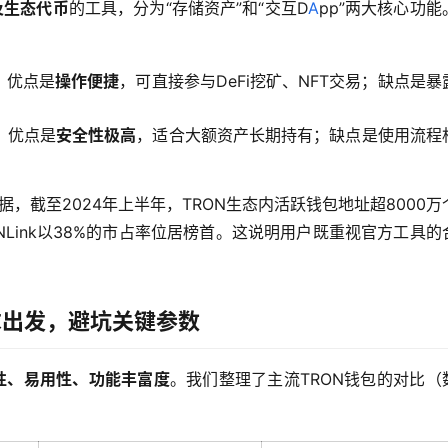
及生态代币
的工具，分为“存储资产”和“交互D
A
pp”两大核心功能
，优点是
操作便捷
，可直接参与DeFi挖矿、NFT交易；缺点是暴
，优点是
安全性极高
，适合大额资产长期持有；缺点是使用流程
，截至2024年上半年，TRON生态内活跃钱包地址超8000万
NLink以38%的市占率位居榜首。这说明用户既重视官方工具的
求出发，避坑关键参数
性、易用性、功能丰富度
。我们整理了主流TRON钱包的对比（