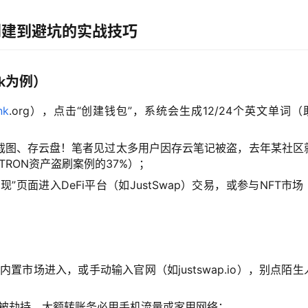
创建到避坑的实战技巧
nk为例）
nk
.org），点击“创建钱包”，系统会生成12/24个英文单词（
截图、存云盘！笔者见过太多用户因存云笔记被盗，去年某社区
TRON资产盗刷案例的37%）；
”页面进入DeFi平台（如JustSwap）交易，或参与NFT市场
内置市场进入，或手动输入官网（如justswap.io），别点陌生
可能被劫持，大额转账务必用手机流量或家用网络；