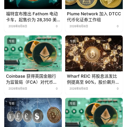
福特宣布推出 Fathom 电动
Plume Network 加入 DTCC
卡车，起售价为 28,350 美
代币化证券工作组
元
2026年8月6日
0
2026年8月6日
0
专题
专题
Coinbase 获得英国金融行
Wharf REIC 将股息派发比
为监管局（FCA）对代币化
例提高至 90%，股价飙升
美国股票的全面授权
13.7%
2026年8月6日
0
2026年8月6日
0
专题
专题