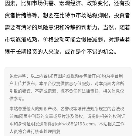
因素，比如市场供需、宏观经济、政策变化，还有投
专
资者情绪等等。想要在比特币市场站稳脚跟，投资者
题
需要有清晰的风险意识和冷静的判断力。当然，随着
百
市场逐渐成熟，价格波动可能会慢慢减弱，对那些着
科
眼于长期投资的人来说，或许是个不错的机会。
免责声明：以上内容(如有图片或视频亦包括在内)均为平台用
户上传并发布，本平台仅提供信息存储服务，对本页面内容所
引致的错误、不确或遗漏，概不负任何法律责任，相关信息仅
供参考。
本站尊重他人的知识产权、名誉权等法律法规所规定的合法权
益!如网页中刊载的文章或图片涉及侵权，请提供相关的权利证
明和身份证明发送邮件到qklwk88@163.com，本站相关工作
人员将会进行核查处理回复