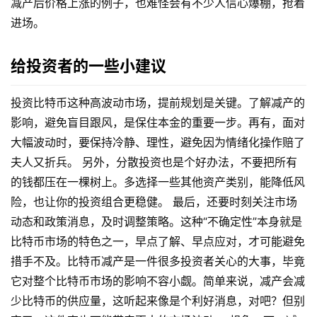
减产后价格上涨的例子，也难怪会有不少人信心爆棚，抢着
进场。
给投资者的一些小建议
投资比特币这种高波动市场，提前规划是关键。了解减产的
影响，避免盲目跟风，是保住本金的重要一步。再有，面对
大幅波动时，要保持冷静、理性，避免因为情绪化操作赔了
夫人又折兵。 另外，分散投资也是个好办法，不要把所有
的钱都压在一棵树上。多选择一些其他资产类别，能降低风
险，也让你的投资组合更稳健。 最后，还要时刻关注市场
动态和政策消息，及时调整策略。这种“不确定性”本身就是
首
比特币市场的特色之一，早点了解、早点应对，才可能避免
页
措手不及。比特币减产是一件很多投资者关心的大事，毕竟
它对整个比特币市场的影响不容小觑。简单来说，减产会减
行
少比特币的供应量，这听起来像是个利好消息，对吧？但别
情