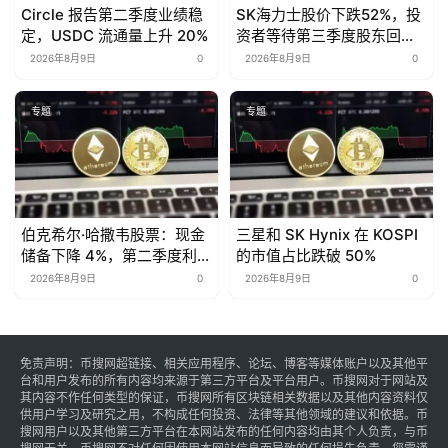
Circle 报告第二季度业绩稳
SK海力士股价下跌52%，投
定，USDC 流通量上升 20%
资者等待第三季度股东回报
计划
2026年8月9日
0
2026年8月9日
0
专题
专题
伯克希尔·哈撒韦股票：现金
三星和 SK Hynix 在 KOSPI
储备下降 4%，第二季度利润
的市值占比跌破 50%
翻倍
2026年8月9日
0
2026年8月9日
0
免责声明：币搜网超链接、相关应用程序、论坛、博客等媒体账户以及其他平
台和用户发布的所有内容均来源于第三方平台及平台用户。币搜网对于网站及
其内容不作任何类型的保证，币搜网所有区块链相关数据以及其他内容资料仅
供用户学习及研究之用，不构成任何投资、法律等其他领域的建议和依据。币
搜网用户以及其他第三方平台在本网站发布的任何内容均由其个人负责，与币