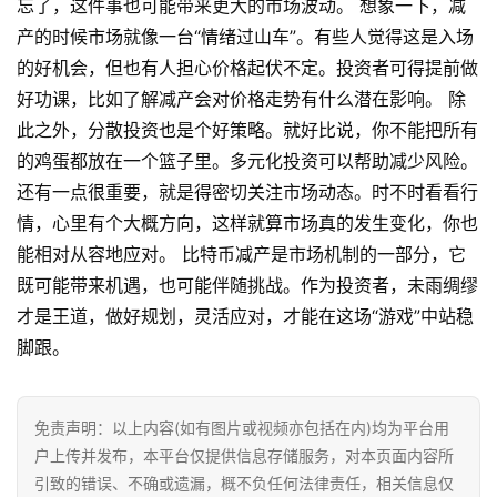
忘了，这件事也可能带来更大的市场波动。 想象一下，减
产的时候市场就像一台“情绪过山车”。有些人觉得这是入场
快
讯
的好机会，但也有人担心价格起伏不定。投资者可得提前做
好功课，比如了解减产会对价格走势有什么潜在影响。 除
专
此之外，分散投资也是个好策略。就好比说，你不能把所有
题
的鸡蛋都放在一个篮子里。多元化投资可以帮助减少风险。
还有一点很重要，就是得密切关注市场动态。时不时看看行
百
情，心里有个大概方向，这样就算市场真的发生变化，你也
科
能相对从容地应对。 比特币减产是市场机制的一部分，它
既可能带来机遇，也可能伴随挑战。作为投资者，未雨绸缪
才是王道，做好规划，灵活应对，才能在这场“游戏”中站稳
脚跟。
免责声明：以上内容(如有图片或视频亦包括在内)均为平台用
户上传并发布，本平台仅提供信息存储服务，对本页面内容所
引致的错误、不确或遗漏，概不负任何法律责任，相关信息仅