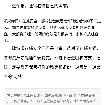
这个嘛，还得看你自己的需求。
快
讯
如果你特别在意安全，那冷钱包或者硬件钱包是你的不二之
选。 如果你喜欢频繁交易，热钱包或者交易所也许更适
专
合。 大额资产呢，聪明的做法是分散存储，多种方式组合
题
用。
百
比特币存储安全可不是小事，选对了存储方式，
科
你的资产才能睡个安稳觉。不过不管选哪种方式，记
住一定要妥善保管好你的私钥和备份，这可是一道最
后的“防线”。
免责声明：以上内容(如有图片或视频亦包括在内)均为平台用
户上传并发布，本平台仅提供信息存储服务，对本页面内容所