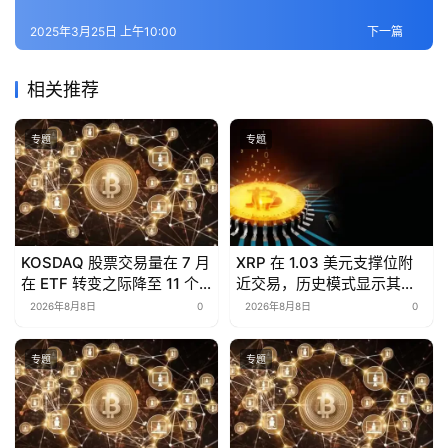
2025年3月25日 上午10:00
下一篇
相关推荐
专题
专题
KOSDAQ 股票交易量在 7 月
XRP 在 1.03 美元支撑位附
在 ETF 转变之际降至 11 个
近交易，历史模式显示其具
月低点
备反弹潜力
2026年8月8日
0
2026年8月8日
0
专题
专题