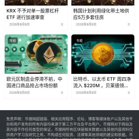
KRX 不予对单一股票杠杆
韩国计划利用绿化带土地供
ETF 进行加速审查
应5万多套住房
2026年8月8日
0
2026年8月8日
0
专题
专题
欧元区制造业停滞不前，中
比特币、以太币 ETF 周四净
国进口商品抢占市场份额
流入 $220M ，贝莱德领
跑。
2026年8月8日
0
2026年8月8日
0
免责声明：币搜网超链接、相关应用程序、论坛、博客等媒体账户以及其他平
台和用户发布的所有内容均来源于第三方平台及平台用户。币搜网对于网站及
其内容不作任何类型的保证，币搜网所有区块链相关数据以及其他内容资料仅
供用户学习及研究之用，不构成任何投资、法律等其他领域的建议和依据。币