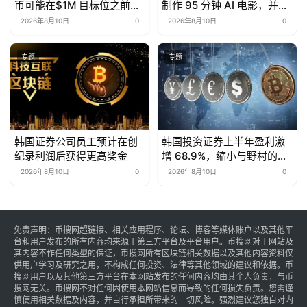
币可能在$1M 目标位之前跌
制作 95 分钟 AI 电影，并开
至50,000美元
源全部提示词
2026年8月10日
0
2026年8月10日
0
专题
专题
韩国证券公司员工预计在创
韩国投资证券上半年盈利激
纪录利润后获得更高奖金
增 68.9%，缩小与野村的差
距
2026年8月10日
0
2026年8月10日
0
免责声明：币搜网超链接、相关应用程序、论坛、博客等媒体账户以及其他平
台和用户发布的所有内容均来源于第三方平台及平台用户。币搜网对于网站及
其内容不作任何类型的保证，币搜网所有区块链相关数据以及其他内容资料仅
供用户学习及研究之用，不构成任何投资、法律等其他领域的建议和依据。币
搜网用户以及其他第三方平台在本网站发布的任何内容均由其个人负责，与币
搜网无关。币搜网不对任何因使用本网站信息而导致的任何损失负责。您需谨
慎使用相关数据及内容，并自行承担所带来的一切风险。强烈建议您独自对内