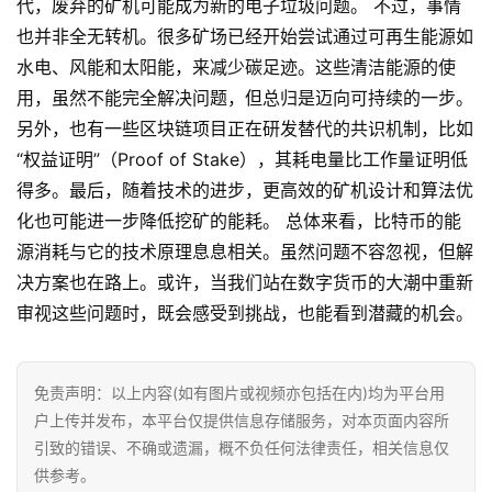
代，废弃的矿机可能成为新的电子垃圾问题。 不过，事情
也并非全无转机。很多矿场已经开始尝试通过可再生能源如
水电、风能和太阳能，来减少碳足迹。这些清洁能源的使
用，虽然不能完全解决问题，但总归是迈向可持续的一步。
另外，也有一些区块链项目正在研发替代的共识机制，比如
“权益证明”（Proof of Stake），其耗电量比工作量证明低
得多。最后，随着技术的进步，更高效的矿机设计和算法优
化也可能进一步降低挖矿的能耗。 总体来看，比特币的能
源消耗与它的技术原理息息相关。虽然问题不容忽视，但解
决方案也在路上。或许，当我们站在数字货币的大潮中重新
审视这些问题时，既会感受到挑战，也能看到潜藏的机会。
首
页
免责声明：以上内容(如有图片或视频亦包括在内)均为平台用
户上传并发布，本平台仅提供信息存储服务，对本页面内容所
行
引致的错误、不确或遗漏，概不负任何法律责任，相关信息仅
情
供参考。