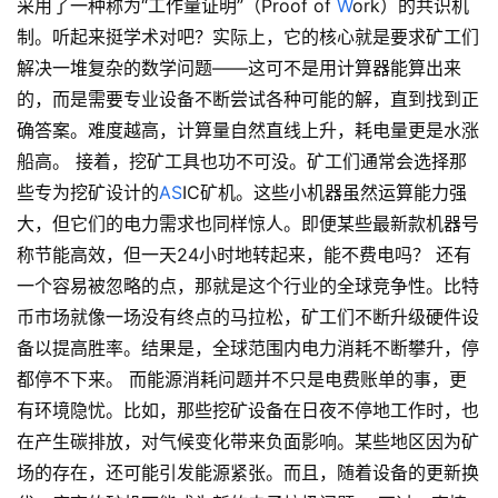
采用了一种称为“工作量证明”（Proof of
W
ork）的共识机
制。听起来挺学术对吧？实际上，它的核心就是要求矿工们
解决一堆复杂的数学问题——这可不是用计算器能算出来
的，而是需要专业设备不断尝试各种可能的解，直到找到正
确答案。难度越高，计算量自然直线上升，耗电量更是水涨
船高。 接着，挖矿工具也功不可没。矿工们通常会选择那
些专为挖矿设计的
A
S
IC矿机。这些小机器虽然运算能力强
大，但它们的电力需求也同样惊人。即便某些最新款机器号
称节能高效，但一天24小时地转起来，能不费电吗？ 还有
一个容易被忽略的点，那就是这个行业的全球竞争性。比特
币市场就像一场没有终点的马拉松，矿工们不断升级硬件设
备以提高胜率。结果是，全球范围内电力消耗不断攀升，停
都停不下来。 而能源消耗问题并不只是电费账单的事，更
有环境隐忧。比如，那些挖矿设备在日夜不停地工作时，也
在产生碳排放，对气候变化带来负面影响。某些地区因为矿
场的存在，还可能引发能源紧张。而且，随着设备的更新换