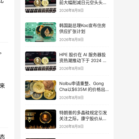
比
前大幅削减日元空头头
寸，降幅创2007年以来最
2026年8月9日
大
韩国副总理Koo宣布住房
供应扩张计划
2026年8月9日
。
HPE 股价在 AI 服务器投
资热潮推动下于 2024 年
飙升 120%
2026年8月9日
Nolbu申请重整、Gong
来
Cha以$635M 的价格出
售，韩国餐饮并购市场出
2026年8月9日
现分化。
特朗普的多晶硅规定引发
关注之际，康宁股价从
40%的跌幅中反弹
2026年8月9日
态