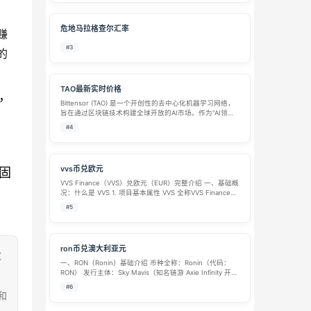
模商业应用。…
危地马拉格查尔汇率
赚
#3
的
TAO最新实时价格
，
Bittensor (TAO) 是一个开创性的去中心化机器学习网络，
旨在通过区块链技术构建全球开放的AI市场。作为”AI领域
的比特币”，TAO采用独特的激励机制，将全球计算资源和
#4
机器学习模型连接起来，创造了一个去中心…
vvs币兑欧元
固
VVS Finance（VVS）兑欧元（EUR）完整介绍 一、基础概
况：什么是 VVS 1. 项目基本属性 VVS 全称VVS Finance，
取自 “Very Very Simple”，主打轻量化去中心化金融，
#5
2021 年底上线，是 Cr…
ron币兑澳大利亚元
致
一、RON（Ronin）基础介绍 币种全称：Ronin（代码：
RON） 发行主体：Sky Mavis（知名链游 Axie Infinity 开发
团队） 定位：Ronin 公链原生功能型代币，2022 年正式
#6
上线，专为区块链游戏场景打造。 核…
和