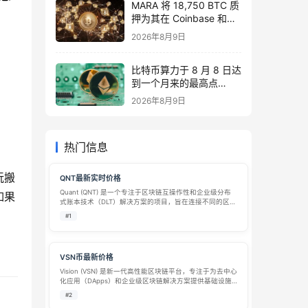
MARA 将 18,750 BTC 质
押为其在 Coinbase 和
Two Prime 的$600M 笔
2026年8月9日
比特币支持贷款的抵押品
比特币算力于 8 月 8 日达
到一个月来的最高点
920M TH/s。
2026年8月9日
热门信息
玩搬
QNT最新实时价格
Quant (QNT) 是一个专注于区块链互操作性和企业级分布
如果
式账本技术（DLT）解决方案的项目，旨在连接不同的区块
链网络和传统金融系统。Quant 由Gilbert Verdian于2018
#1
年创立，其核心产品Overledger是全球首个…
VSN币最新价格
Vision (VSN) 是新一代高性能区块链平台，专注于为去中心
化应用（DApps）和企业级区块链解决方案提供基础设施
支持。作为一个多链生态系统，Vision 结合了高吞吐量、
#2
低延迟和可扩展性等优势，致力于推动区块链技术的大规