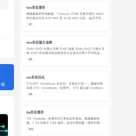
ton币兑港币
根据最新的市场数据，1 Toncoin (TON) 兑换为港元 (HKD)
的价格大约在 9.97 HKD 至 14.55 HKD 之间。 由于不同交
易平台的定价、手续费以及市场深度不同，查询到的实时
#7
汇率存在较大差异。以下是截至 2026 …
chz币兑瑞士法郎
Chiliz (CHZ) 兑瑞士法郎 (CHF) 指南 Chiliz (CHZ) 与瑞士法
郎 (CHF) 的兑换涉及加密货币与主流法币两个不同的金融
领域。其中，CHZ 是体育和娱乐粉丝代币平台 Chiliz 的原
#8
生加密货币，而 CHF 则是…
ctc币兑日元
CTC/JPY（Creditcoin 兑日元）交易对介绍 一、基础币种
一篇
信息 CTC（Creditcoin，信用币） CTC 是公链 Creditcoin
网络原生通证，项目 2019 年上线，主打去中心化全球信用
#9
借贷基础设施，利用区块链不可…
tia币兑港币
TIA（Celestia）兑港币的汇率会实时波动。根据最新数
据，1 TIA 约等于 2.85 港币，反向计算则是 1 港币约等于
0.35 TIA。 项目背景：TIA是什么？ TIA 是 Celestia 网络
#10
的原生代币。Celestia …