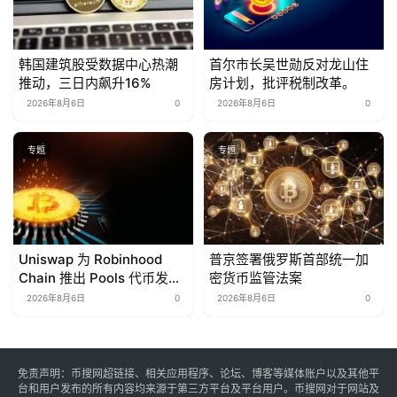
韩国建筑股受数据中心热潮
首尔市长吴世勋反对龙山住
推动，三日内飙升16%
房计划，批评税制改革。
2026年8月6日
0
2026年8月6日
0
专题
专题
Uniswap 为 Robinhood
普京签署俄罗斯首部统一加
Chain 推出 Pools 代币发行
密货币监管法案
平台
2026年8月6日
0
2026年8月6日
0
免责声明：币搜网超链接、相关应用程序、论坛、博客等媒体账户以及其他平
台和用户发布的所有内容均来源于第三方平台及平台用户。币搜网对于网站及