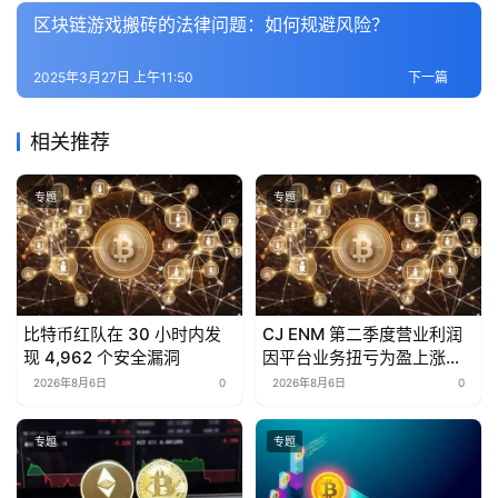
区块链游戏搬砖的法律问题：如何规避风险？
2025年3月27日 上午11:50
下一篇
相关推荐
专题
专题
比特币红队在 30 小时内发
CJ ENM 第二季度营业利润
现 4,962 个安全漏洞
因平台业务扭亏为盈上涨
16.9%，达到 334 亿韩元
2026年8月6日
0
2026年8月6日
0
专题
专题